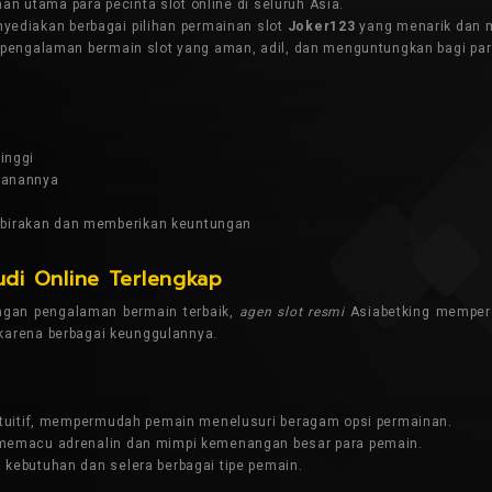
han utama para pecinta slot online di seluruh Asia.
nyediakan berbagai pilihan permainan slot
Joker123
yang menarik dan m
n pengalaman bermain slot yang aman, adil, dan menguntungkan bagi pa
tinggi
manannya
birakan dan memberikan keuntungan
udi Online Terlengkap
gan pengalaman bermain terbaik,
agen slot resmi
Asiabetking mempers
karena berbagai keunggulannya.
intuitif, mempermudah pemain menelusuri beragam opsi permainan.
 memacu adrenalin dan mimpi kemenangan besar para pemain.
kebutuhan dan selera berbagai tipe pemain.