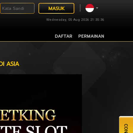
MASUK
Wednesday, 05 Aug 2026 21:35:36
DAFTAR
PERMAINAN
I ASIA