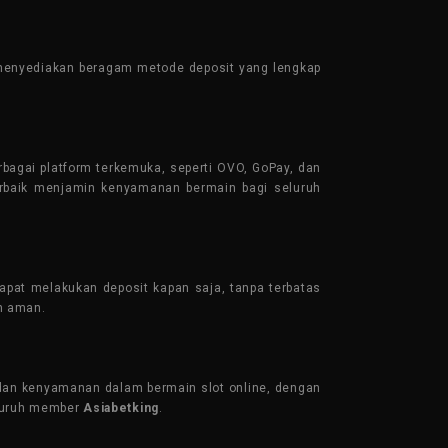
menyediakan beragam metode deposit yang lengkap
bagai platform terkemuka, seperti OVO, GoPay, dan
rbaik menjamin kenyamanan bermain bagi seluruh
apat melakukan deposit kapan saja, tanpa terbatas
n aman.
dan kenyamanan dalam bermain slot online, dengan
eluruh member
Asiabetking
.