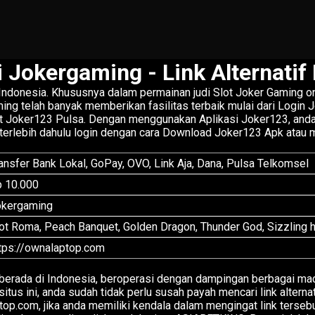
Jokergaming - Link Alternati
 Indonesia. Khususnya dalam permainan judi Slot Joker Gaming on
ming telah banyak memberikan fasilitas terbaik mulai dari Login
osit Joker123 Pulsa. Dengan menggunakan Aplikasi Joker123, an
terlebih dahulu login dengan cara Download Joker123 Apk atau 
ansfer Bank Lokal, GoPay, OVO, Link Aja, Dana, Pulsa Telkomsel
 10.000
okergaming
ot Roma, Peach Banquet, Golden Dragon, Thunder God, Sizzling h
tps://ownalaptop.com
rada di Indonesia, beroperasi dengan dampingan berbagai maca
tus ini, anda sudah tidak perlu susah payah mencari link alterna
ptop.com
, jika anda memiliki kendala dalam mengingat link terse