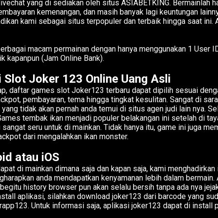
livechat yang di sediakan oleh situs ASIABETKING. Bermainlah h
n pembayaran kemenangan, dan masih banyak lagi keuntungan lain
kan kami sebagai situs terpopuler dan terbaik hingga saat ini. 
erbagai macam permainan dengan hanya menggunakan 1 User ID. 
arik kapanpun (Jam Online Bank).
Slot Joker 123 Online Uang Asli
ap, daftar games slot
Joker123
terbaru dapat dipilih sesuai deng
 jackpot, pembayaran, tema hingga tingkat kesulitan. Sangat di sa
g tidak akan pernah anda temui di situs agen judi lain nya. Sel
. Games tembak ikan menjadi populer belakangan ini setelah di ta
ngat seru untuk di mainkan. Tidak hanya itu, game ini juga me
ackpot dari mengalahkan ikan monster.
id atau iOS
pat di mainkan dimana saja dan kapan saja, kami menghadirkan
engharapkan anda mendapatkan kenyamanan lebih dalam bermain
itu history browser pun akan selalu bersih tanpa ada nya jejak 
nstall aplikasi, silahkan download joker123 dari barcode yang su
app123. Untuk informasi saja, aplikasi joker123 dapat di instal