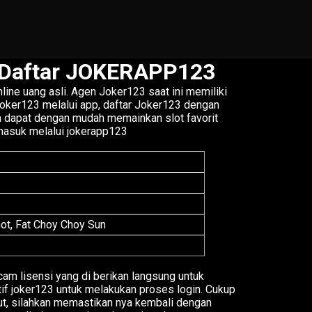
f Daftar JOKERAPP123
line uang asli. Agen Joker123 saat ini memiliki
 Joker123 melalui app, daftar Joker123 dengan
da dapat dengan mudah memainkan slot favorit
masuk melalui jokerapp123
ot, Fat Choy Choy Sun
m lisensi yang di berikan langsung untuk
tif joker123 untuk melakukan proses login. Cukup
but, silahkan memastikan nya kembali dengan