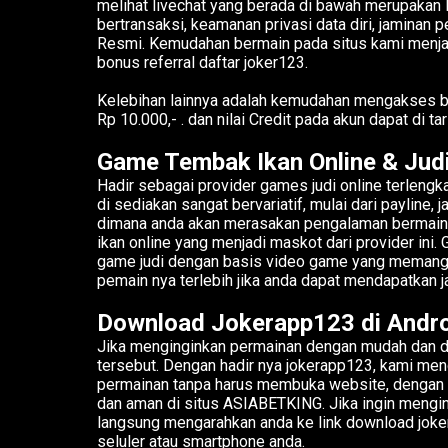
melihat livechat yang berada di bawah merupakan 
bertransaksi, keamanan privasi data diri, jamina
Resmi. Kemudahan bermain pada situs kami menjadi
bonus referral daftar joker123.
Kelebihan lainnya adalah kemudahan mengakses b
Rp 10.000,- . dan nilai Credit pada akun dapat di t
Game Tembak Ikan Online & Judi 
Hadir sebagai provider games judi online terlengk
di sediakan sangat bervariatif, mulai dari payline,
dimana anda akan merasakan pengalaman bermain yan
ikan online yang menjadi maskot dari provider ini
game judi dengan basis video game yang memang sa
pemain nya terlebih jika anda dapat mendapatkan j
Download Jokerapp123 di Andro
Jika menginginkan permainan dengan mudah dan da
tersebut. Dengan hadir nya jokerapp123, kami m
permainan tanpa harus membuka website, dengan beg
dan aman di situs
ASIABETKING
. Jika ingin mengi
langsung mengarahkan anda ke link download joker
seluler atau smartphone anda.