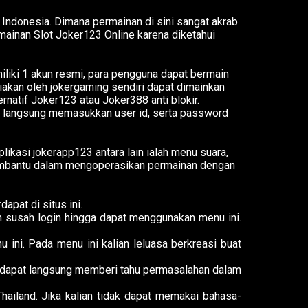
 Indonesia. Dimana permainan di sini sangat akrab
mainan Slot Joker123 Online karena diketahui
iki 1 akun resmi, para pengguna dapat bermain
akan oleh jokergaming sendiri dapat dimainkan
natif Joker123 atau Joker388 anti blokir.
at langsung memasukkan user id, serta password
ikasi jokerapp123 antara lain ialah menu suara,
 membantu dalam mengoperasikan permainan dengan
pat di situs ini.
n susah login hingga dapat menggunakan menu ini.
ini. Pada menu ini kalian leluasa berkreasi buat
ian dapat langsung memberi tahu permasalahan dalam
Thailand. Jika kalian tidak dapat memakai bahasa-