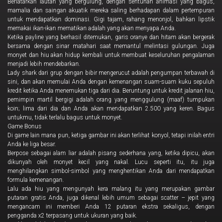
Berlatarkan lautan yang bergulung, dengan sentuhan animasi yang bagus,
mamalia dan saingan akuatik mereka saling berhadapan dalam pertempuran
untuk mendapatkan dominasi. Gigi tajam, rahang menonjol, bahkan lipstik
memakai ikan-ikan mematikan adalah yang akan menyapa Anda.
Ketika payline yang berhasil ditemukan, garis oranye dan hitam akan bergerak
bersama dengan sinar matahari saat memantul melintasi gulungan. Juga
monyet dan hiu akan hidup kembali untuk membuat keseluruhan pengalaman
menjadi lebih mendebarkan.
Lady shark dari grup dengan bibir mengerucut adalah pengumpan terbawah di
sini, dan akan memulai Anda dengan kemenangan suam-suam kuku sepuluh
kredit ketika Anda menemukan tiga dari dia. Beruntung untuk kredit jalanan hiu,
pemimpin martil bergigi adalah orang yang menggulung (maaf) tumpukan
koin; lima dari dia dan Anda akan mendapatkan 2.500 yang keren. Bagus
untukmu, tidak terlalu bagus untuk monyet.
Game Bonus
Di game lain mana pun, ketiga gambar ini akan terlihat konyol, tetapi inilah entri
Anda ke liga besar.
Berpose sebagai alam liar adalah pisang sederhana yang, ketika dipicu, akan
dikunyah oleh monyet kecil yang nakal. Lucu seperti itu, itu juga
menghilangkan simbol-simbol yang menghentikan Anda dari mendapatkan
formula kemenangan.
Lalu ada hiu yang mengunyah kera malang itu yang merupakan gambar
putaran gratis Anda, juga dikenal lebih umum sebagai scatter – jepit yang
mengancam ini memberi Anda 12 putaran ekstra sekaligus, dengan
pengganda x2 terpasang untuk ukuran yang baik.