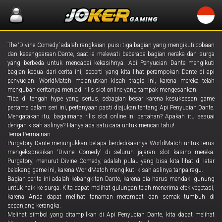
The ‘Divine Comedy’ adalah rangkaian puisi tiga bagian yang mengikuti cobaan
dan kesengsaraan Dante, saat ia melewati beberapa bagian neraka dan surga
yang berbeda untuk mencapai kekasihnya. Api Penyucian Dante mengikuti
bagian kedua dari cerita ini, seperti yang kita lihat perampokan Dante di api
penyucian. WorldMatch melanjutkan kisah tragis ini, karena mereka telah
mengubah ceritanya menjadi rilis slot online yang tampak mengesankan.
Tiba di tengah hype yang serius, sebagian besar karena kesuksesan game
pertama dalam seri ini, pertanyaan pasti diajukan tentang Api Penyucian Dante.
Mengatakan itu, bagaimana rilis slot online ini bertahan? Apakah itu sesuai
dengan kisah aslinya? Hanya ada satu cara untuk mencari tahu!
Tema Permainan
Purgatory Dante menunjukkan betapa berdedikasinya WorldMatch untuk terus
mengekspresikan ‘Divine Comedy’ di seluruh jajaran slot kasino mereka.
Purgatory, menurut Divine Comedy, adalah pulau yang bisa kita lihat di latar
belakang game ini, karena WorldMatch mengikuti kisah aslinya tanpa ragu.
Bagian cerita ini adalah kebangkitan Dante, karena dia harus mendaki gunung
untuk naik ke surga. Kita dapat melihat gulungan telah menerima efek vegetasi,
karena Anda dapat melihat tanaman merambat dan semak tumbuh di
sepanjang kerangka.
Melihat simbol yang ditampilkan di Api Penyucian Dante, kita dapat melihat