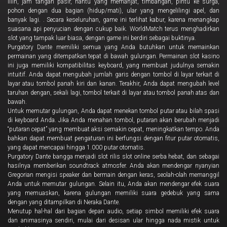
lilin, jam tangan pasir, hantu yang memanjat, timbangan, pintu ke surga,
pohon dengan dua bagian (hidup/mati), ular yang mengelilingi apel, dan
banyak lagi. . Secara keseluruhan, game ini terlihat kabur, karena menangkap
suasana api penyucian dengan cukup baik. WorldMatch terus menghadirkan
slot yang tampak luar biasa, dengan game ini berdiri sebagai buktinya.
Purgatory Dante memiliki semua yang Anda butuhkan untuk memainkan
permainan yang ditempatkan tepat di bawah gulungan. Permainan slot kasino
ini juga memiliki kompatibilitas keyboard, yang membuat judulnya semakin
intuitif. Anda dapat mengubah jumlah garis dengan tombol di layar terkait di
layar atau tombol panah kiri dan kanan. Terakhir, Anda dapat mengubah level
taruhan dengan, sekali lagi, tombol terkait di layar atau tombol panah atas dan
bawah.
Untuk memutar gulungan, Anda dapat menekan tombol putar atau bilah spasi
di keyboard Anda. Jika Anda menahan tombol, putaran akan berubah menjadi
“putaran cepat” yang membuat aksi semakin cepat, meningkatkan tempo. Anda
bahkan dapat membuat pengaturan ini berfungsi dengan fitur putar otomatis,
yang dapat mencapai hingga 1.000 putar otomatis.
Purgatory Dante bangga menjadi slot rilis slot online serba hebat, dan sebagai
hasilnya memberikan soundtrack atmosfer. Anda akan mendengar nyanyian
Gregorian mengisi speaker dan bermain dengan keras, seolah-olah memanggil
Anda untuk memutar gulungan. Selain itu, Anda akan mendengar efek suara
yang memuaskan, karena gulungan memiliki suara gedebuk yang sama
dengan yang ditampilkan di Neraka Dante.
Menutup hal-hal dari bagian depan audio, setiap simbol memiliki efek suara
dan animasinya sendiri, mulai dari desisan ular hingga nada mistik untuk