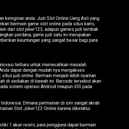
an keinginan anda. Judi Slot Online Uang Asli yang
rankan bermain game slot online pada situs kami,
ain dari slot joker123, adapun games judi tembak
yangkan perdana, game judi satu ini merupakan
mberikan keuntungan yang sangat besar bagi para
 inovasi terbaru untuk memecahkan masalah
. Anda dapat dengan mudah nya mengakses
situs judi online. Bermain menjadi lebih nyaman
dah di sediakan di bawah ini. Barcode tersebut akan
l pada sistem operasi Android maupun iOS pada
 Indonesia. Dimana permainan di sini sangat akrab
mainan Slot Joker123 Online karena diketahui
iki 1 akun resmi, para pengguna dapat bermain