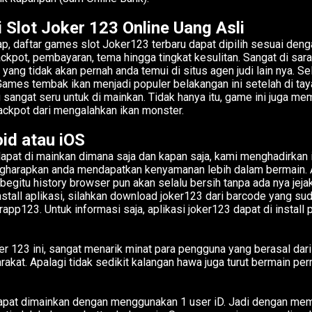
Slot Joker 123 Online Uang Asli
ap, daftar games slot
Joker123
terbaru dapat dipilih sesuai deng
 jackpot, pembayaran, tema hingga tingkat kesulitan. Sangat di sa
g tidak akan pernah anda temui di situs agen judi lain nya. Sel
. Games tembak ikan menjadi populer belakangan ini setelah di ta
ngat seru untuk di mainkan. Tidak hanya itu, game ini juga me
ackpot dari mengalahkan ikan monster.
id atau iOS
pat di mainkan dimana saja dan kapan saja, kami menghadirkan
engharapkan anda mendapatkan kenyamanan lebih dalam bermain
itu history browser pun akan selalu bersih tanpa ada nya jejak 
nstall aplikasi, silahkan download joker123 dari barcode yang su
app123. Untuk informasi saja, aplikasi joker123 dapat di instal
ker 123
ini, sangat menarik minat para pengguna yang berasal dari
kat. Apalagi tidak sedikit kalangan hawa juga turut bermain per
at dimainkan dengan menggunakan 1 user iD. Jadi dengan memil