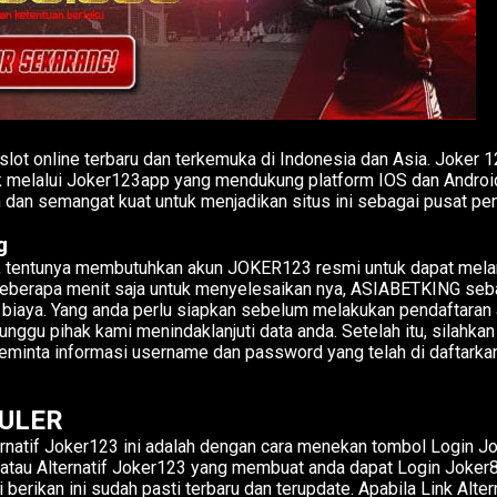
slot online terbaru dan terkemuka di Indonesia dan Asia. Joker 
melalui Joker123app yang mendukung platform IOS dan Android. 
n dan semangat kuat untuk menjadikan situs ini sebagai pusat pe
g
, tentunya membutuhkan akun JOKER123 resmi untuk dapat melan
berapa menit saja untuk menyelesaikan nya, ASIABETKING sebag
iaya. Yang anda perlu siapkan sebelum melakukan pendaftaran ada
ggu pihak kami menindaklanjuti data anda. Setelah itu, silahkan
meminta informasi username dan password yang telah di daftarka
PULER
rnatif Joker123 ini adalah dengan cara menekan tombol Login J
23 atau Alternatif Joker123 yang membuat anda dapat Login Joke
berikan ini sudah pasti terbaru dan terupdate. Apabila Link Alter