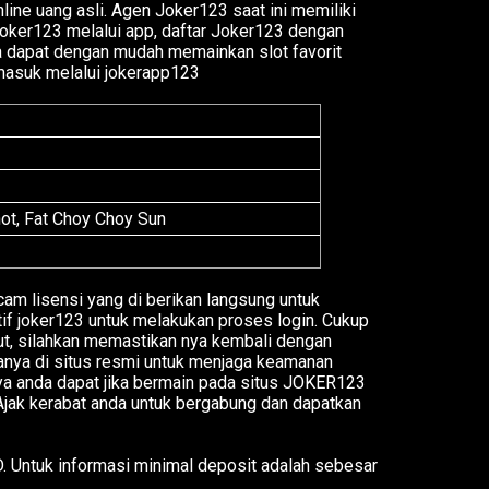
line uang asli. Agen Joker123 saat ini memiliki
 Joker123 melalui app, daftar Joker123 dengan
da dapat dengan mudah memainkan slot favorit
masuk melalui jokerapp123
ot, Fat Choy Choy Sun
m lisensi yang di berikan langsung untuk
tif joker123 untuk melakukan proses login. Cukup
but, silahkan memastikan nya kembali dengan
anya di situs resmi untuk menjaga keamanan
nya anda dapat jika bermain pada situs JOKER123
Ajak kerabat anda untuk bergabung dan dapatkan
Untuk informasi minimal deposit adalah sebesar