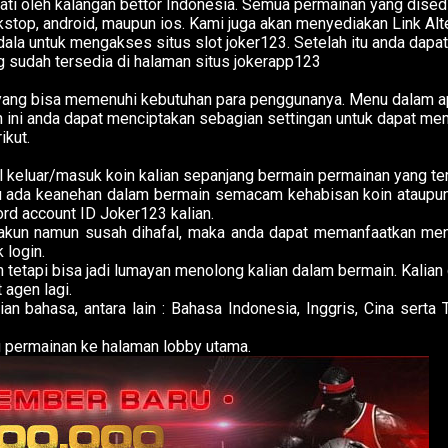
i oleh kalangan bettor Indonesia. Semua permainan yang disedi
top, android, maupun ios. Kami juga akan menyediakan Link Alter
ala untuk mengakses situs slot joker123. Setelah itu anda dap
g sudah tersedia di halaman situs jokerapp123
 yang bisa memenuhi kebutuhan para penggunanya. Menu dalam apl
an ini anda dapat menciptakan sebagian settingan untuk dapat
ikut.
 keluar/masuk koin kalian sepanjang bermain permainan yang terda
atau ada keanehan dalam bermain semacam kehabisan koin ataupu
d account ID Joker123 kalian.
akun namun susah dihafal, maka anda dapat memanfaatkan menu 
login.
an tetapi bisa jadi lumayan menolong kalian dalam bermain. Kal
 agen lagi.
n bahasa, antara lain : Bahasa Indonesia, Inggris, Cina serta 
nu permainan ke halaman lobby utama.