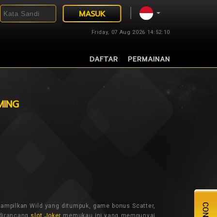
MASUK
Friday, 07 Aug 2026 14:52:10
DAFTAR
PERMAINAN
MING
nampilkan Wild yang ditumpuk, game bonus Scatter,
 dirancang
slot Joker
memukau ini yang mempunyai