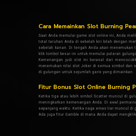
Cara Memainkan Slot Burning Pear
Saat Anda memulai game slot online ini, Anda mel
total taruhan Anda di sebelah kiri bilah dengan m
sebelah kanan. Di tengah Anda akan menemukan to
klik tombol besar ini untuk memulai putaran gulung
Kemenangan judi slot ini berasal dari mencocok
menemukan nilai slot Joker di semua simbol dan s
di gulungan untuk sejumlah garis yang dimainkan.
Fitur Bonus Slot Online Burning P
Ketika tiga atau lebih simbol Scatter muncul di g
meningkatkan kemenangan Anda. Di awal permainan
sepanjang waktu. Ketika naga emas liar muncul di 
Ada juga fitur Gamble di mana Anda dapat mengkli