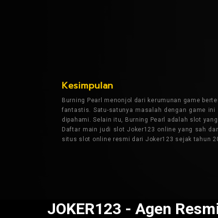
Kesimpulan
Burning Pearl menonjol dari kerumunan game bert
fantastis. Satu-satunya masalah dengan game ini 
dipahami. Selain itu, Burning Pearl adalah slot y
Daftar main judi slot Joker123 online yang sah d
situs slot online resmi dari Joker123 sejak tahun 
JOKER123 - Agen Resmi 