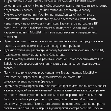
видов спорта. По количеству матчей в live-режиме с MostBet может
соперничать только 1xBet, но у обозреваемой компании куда выше качество
предлагаемых событий. В данной статье мы рассмотрим работу
букмекерской компании MostBet, являющейся одной из лучших в
Казахстане. Относительно новый букмекер Мостбет уже успел стать
известным, и не только среди новичков. Варианты регистрации в БК
MostBet KZПрофиль беттора может быть подвергнут санкциям за
нарушение правил MostBet или из-за использования запрещенных
стратегий.
Правила акции с приветственным бонусомТакже MostBet предоставляет
клиентам другие возможности для получения прибыли.
В данной статье мы рассмотрим работу букмекерской компании MostBet,
являющейся одной из лучших в Казахстане.
По количеству матчей в live-режиме с MostBet может соперничать только
1xBet, но у обозреваемой компании куда выше качество предлагаемых
событий.
Получить ссылку можно в официальном Telegram-канале MostBet –
t.me/mostbet, через рассылку по электронной почте и при
самостоятельном поиске в браузере.
Прочие бонусные предложения от MostBetПрограмма лояльности MostBet
является лучшей из всех кампаний, представленных на казахском рынке.
Для создания аккаунта пользователь должен перейти на сайт компании
MostBet и зайти в раздел «Регистрация», расположенный в правом
верхнем углу экрана. После этого достаточно поставить галочки напротив
соглашения с правилами игры в букмекерской конторе MostBet. Прочие