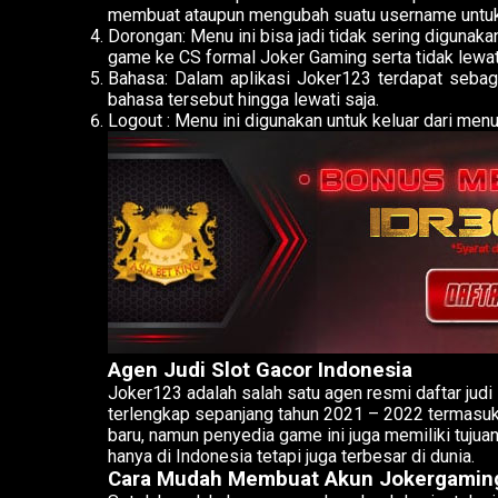
membuat ataupun mengubah suatu username untuk 
Dorongan: Menu ini bisa jadi tidak sering digunak
game ke CS formal Joker Gaming serta tidak lewat
Bahasa: Dalam aplikasi Joker123 terdapat sebagia
bahasa tersebut hingga lewati saja.
Logout : Menu ini digunakan untuk keluar dari me
Agen Judi Slot Gacor Indonesia
Joker123 adalah salah satu agen resmi daftar judi 
terlengkap sepanjang tahun 2021 – 2022 termasuk 
baru, namun penyedia game ini juga memiliki tujua
hanya di Indonesia tetapi juga terbesar di dunia.
Cara Mudah Membuat Akun Jokergamin