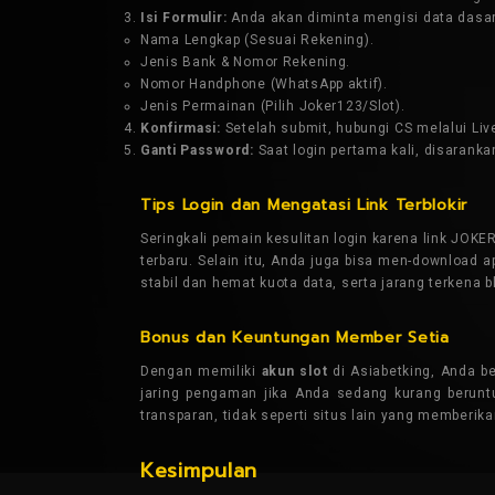
Isi Formulir:
Anda akan diminta mengisi data dasar
Nama Lengkap (Sesuai Rekening).
Jenis Bank & Nomor Rekening.
Nomor Handphone (WhatsApp aktif).
Jenis Permainan (Pilih Joker123/Slot).
Konfirmasi:
Setelah submit, hubungi CS melalui Liv
Ganti Password:
Saat login pertama kali, disaran
Tips Login dan Mengatasi Link Terblokir
Seringkali pemain kesulitan login karena link JOKE
terbaru. Selain itu, Anda juga bisa men-download a
stabil dan hemat kuota data, serta jarang terkena blo
Bonus dan Keuntungan Member Setia
Dengan memiliki
akun slot
di Asiabetking, Anda b
jaring pengaman jika Anda sedang kurang berun
transparan, tidak seperti situs lain yang memberik
Kesimpulan