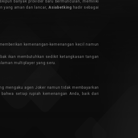
skipun banyak provider baru bermunculan, memiliki
in yang aman dan lancar,
Asiabetking
hadir sebagai
ing memberikan kemenangan-kemenangan kecil namun
bak ikan membutuhkan sedikit ketangkasan tangan
alaman multiplayer yang seru.
 yang mengaku agen Joker namun tidak membayarkan
 bahwa setiap rupiah kemenangan Anda, baik dari