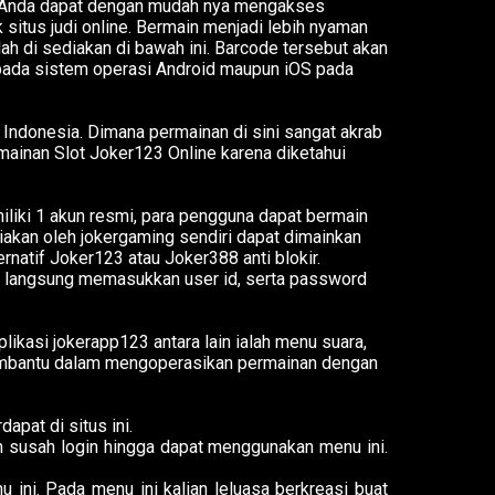
. Anda dapat dengan mudah nya mengakses
situs judi online. Bermain menjadi lebih nyaman
dah di sediakan di bawah ini. Barcode tersebut akan
l pada sistem operasi Android maupun iOS pada
 Indonesia. Dimana permainan di sini sangat akrab
mainan Slot Joker123 Online karena diketahui
iki 1 akun resmi, para pengguna dapat bermain
akan oleh jokergaming sendiri dapat dimainkan
natif Joker123 atau Joker388 anti blokir.
at langsung memasukkan user id, serta password
ikasi jokerapp123 antara lain ialah menu suara,
 membantu dalam mengoperasikan permainan dengan
pat di situs ini.
n susah login hingga dapat menggunakan menu ini.
ini. Pada menu ini kalian leluasa berkreasi buat