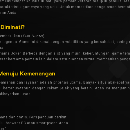
 memiliki tempat khusus di hati para pemain veteran maupun pemula. Me
karakteristik gamenya yang unik. Untuk memastikan pengalaman berma
aran Anda.
Diminati?
embak Ikan (
Fish Hunter
).
 legenda. Game ini dikenal dengan volatilitas yang bersahabat, ser
ma.
nama Joker. Berbeda dengan slot yang murni keberuntungan, game tem
 besar bersama pemain lain dalam satu ruangan virtual memberikan peng
a Menuju Kemenangan
eamanan dan layanan adalah prioritas utama. Banyak situs abal-abal
i bertahun-tahun dengan rekam jejak yang bersih. Agen ini menjamin
 dibayarkan lunas.
ana dan gratis. Ikuti panduan berikut:
lui browser PC atau smartphone Anda.
ter”.