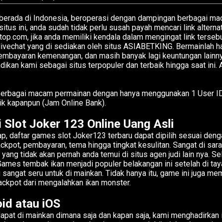
rada di Indonesia, beroperasi dengan dampingan berbagai maca
tus ini, anda sudah tidak perlu susah payah mencari link alterna
ptop.com
, jika anda memiliki kendala dalam mengingat link terse
livechat yang di sediakan oleh situs ASIABETKING. Bermainlah h
n pembayaran kemenangan, dan masih banyak lagi keuntungan lain
kan kami sebagai situs terpopuler dan terbaik hingga saat ini. 
erbagai macam permainan dengan hanya menggunakan 1 User ID. 
arik kapanpun (Jam Online Bank).
Slot Joker 123 Online Uang Asli
ap, daftar games slot
Joker123
terbaru dapat dipilih sesuai deng
 jackpot, pembayaran, tema hingga tingkat kesulitan. Sangat di sa
g tidak akan pernah anda temui di situs agen judi lain nya. Sel
. Games tembak ikan menjadi populer belakangan ini setelah di ta
ngat seru untuk di mainkan. Tidak hanya itu, game ini juga me
ackpot dari mengalahkan ikan monster.
id atau iOS
pat di mainkan dimana saja dan kapan saja, kami menghadirkan