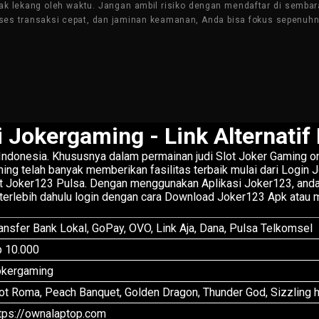
tak lekang oleh waktu. Jangan ambil risiko dengan mendaftar di semb
roses transaksi cepat, dan jaminan keamanan, Anda bisa fokus sepenu
Jokergaming - Link Alternati
 Indonesia. Khususnya dalam permainan judi Slot Joker Gaming on
ming telah banyak memberikan fasilitas terbaik mulai dari Login
osit Joker123 Pulsa. Dengan menggunakan Aplikasi Joker123, an
terlebih dahulu login dengan cara Download Joker123 Apk atau 
ansfer Bank Lokal, GoPay, OVO, Link Aja, Dana, Pulsa Telkomsel
 10.000
okergaming
ot Roma, Peach Banquet, Golden Dragon, Thunder God, Sizzling h
tps://ownalaptop.com