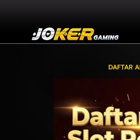
DAFTAR AK