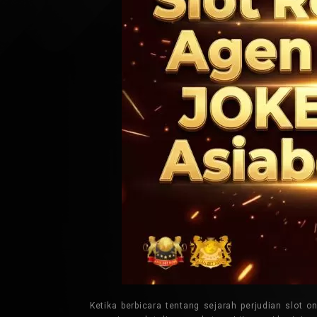
Ketika berbicara tentang sejarah perjudian slot 