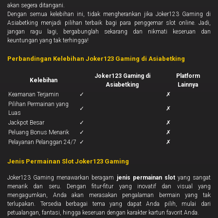
akan segera ditangani.
Dengan semua kelebihan ini, tidak mengherankan jika Joker123 Gaming di
Asiabetking menjadi pilihan terbaik bagi para penggemar slot online. Jadi,
jangan ragu lagi, bergabunglah sekarang dan nikmati keseruan dan
keuntungan yang tak terhingga!
Perbandingan Kelebihan Joker123 Gaming di Asiabetking
Joker123 Gaming di
Platform
Kelebihan
Asiabetking
Lainnya
Keamanan Terjamin
✓
✗
Pilihan Permainan yang
✓
✗
Luas
Jackpot Besar
✓
✗
Peluang Bonus Menarik
✓
✗
Pelayanan Pelanggan 24/7
✓
✗
Jenis Permainan Slot Joker123 Gaming
Joker123 Gaming menawarkan beragam
jenis permainan slot
yang sangat
menarik dan seru. Dengan fitur-fitur yang inovatif dan visual yang
mengagumkan, Anda akan merasakan pengalaman bermain yang tak
terlupakan. Tersedia berbagai tema yang dapat Anda pilih, mulai dari
petualangan, fantasi, hingga keseruan dengan karakter kartun favorit Anda.