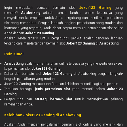
Ingin merasakan sensasi bermain slot
Joker123 Gaming
yang
menarik?
Asiabetking
adalah rumah taruhan online terpercaya yang
menyediakan kesempatan untuk Anda bergabung dan menikmati permainan
slot yang menghibur. Dengan langkah-langkah pendaftaran yang mudah dan
keamanan yang terjamin, Anda dapat segera memulai petualangan slot online
Anda dengan
Joker123 Gaming.
Apakah Anda tertarik untuk bergabung? Berikut adalah panduan lengkap
tentang cara mendaftar dan bermain slot
Joker123 Gaming
di
Asiabetking
:
Poin Kunci:
Asiabetking
adalah rumah taruhan online terpercaya yang menyediakan akses
ke permainan slot
Joker123 Gaming.
Daftar dan bermain slot
Joker123 Gaming
di Asiabetking dengan langkah-
langkah pendaftaran yang mudah.
Joker123 Gaming menawarkan fitur dan kelebihan menarik bagi para pemain.
Temukan berbagai
jenis permainan slot
yang menarik dalam
Joker123
Gaming.
Pelajari tips dan
strategi bermain slot
untuk meningkatkan peluang
kemenangan Anda.
Kelebihan Joker123 Gaming di Asiabetking
Apakah Anda mencari pengalaman bermain slot online yang menarik dan