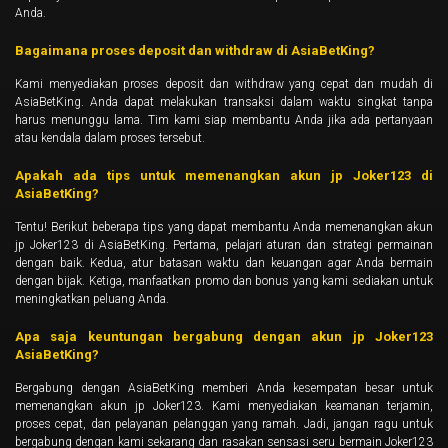
Anda.
Bagaimana proses deposit dan withdraw di AsiaBetKing?
Kami menyediakan proses deposit dan withdraw yang cepat dan mudah di
AsiaBetKing. Anda dapat melakukan transaksi dalam waktu singkat tanpa
harus menunggu lama. Tim kami siap membantu Anda jika ada pertanyaan
atau kendala dalam proses tersebut.
Apakah ada tips untuk memenangkan akun jp Joker123 di
AsiaBetKing?
Tentu! Berikut beberapa tips yang dapat membantu Anda memenangkan akun
jp Joker123 di AsiaBetKing. Pertama, pelajari aturan dan strategi permainan
dengan baik. Kedua, atur batasan waktu dan keuangan agar Anda bermain
dengan bijak. Ketiga, manfaatkan promo dan bonus yang kami sediakan untuk
meningkatkan peluang Anda.
Apa saja keuntungan bergabung dengan akun jp Joker123
AsiaBetKing?
Bergabung dengan AsiaBetKing memberi Anda kesempatan besar untuk
memenangkan akun jp Joker123. Kami menyediakan keamanan terjamin,
proses cepat, dan pelayanan pelanggan yang ramah. Jadi, jangan ragu untuk
bergabung dengan kami sekarang dan rasakan sensasi seru bermain Joker123