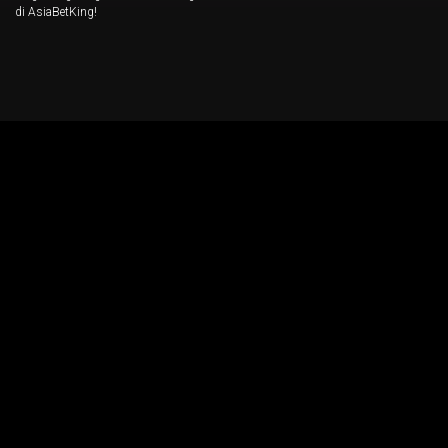
di AsiaBetKing!