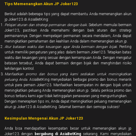
Tips Memenangkan Akun JP Joker123
Berikut adalah beberapa tips yang dapat membantu Anda memenangkan akun
jp Joker123 di AsiaBetKing:
Pelajari aturan dan strategi permainan dengan baik.
Sebelum memulai bermain
Joker123, pastikan Anda memahami dengan baik aturan dan strategi
permainannya. Dengan mempelajari permainan secara mendalam, Anda dapat
meningkatkan pemahaman dan keahlian Anda dalam memenangkan akun jp.
Atur batasan waktu dan keuangan agar Anda bermain dengan bijak.
Penting
untuk memiliki pengaturan yang jelas dalam bermain Joker123. Tetapkan batas
waktu dan keuangan yang sesuai dengan kemampuan Anda. Dengan mengatur
batasan tersebut, Anda dapat bermain dengan bijak dan menghindari risiko
kehilangan kontrol.
Manfaatkan promo dan bonus yang kami sediakan untuk meningkatkan
peluang Anda.
AsiaBetKing menyediakan berbagai promo dan bonus menarik
untuk para pemain Joker123. Manfaatkan kesempatan ini dengan bijak untuk
meningkatkan peluang Anda memenangkan akun jp. Selalu periksa promo dan
bonus terbaru kami agar tidak ketinggalan penawaran yang menguntungkan.
Dengan menerapkan tips ini, Anda dapat meningkatkan peluang memenangkan
akun jp Joker123 di AsiaBetKing. Selamat bermain dan semoga sukses!
Kesimpulan Mengenai Akun JP Joker123
Anda bisa mendapatkan kesempatan besar untuk memenangkan akun jp
Joker123 dengan
bergabung di AsiaBetKing
sekarang. Kami menyediakan