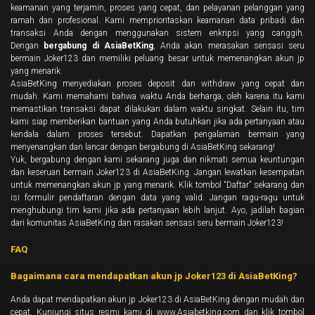
keamanan yang terjamin, proses yang cepat, dan pelayanan pelanggan yang
ramah dan profesional. Kami memprioritaskan keamanan data pribadi dan
transaksi Anda dengan menggunakan sistem enkripsi yang canggih.
Dengan
bergabung di AsiaBetKing
, Anda akan merasakan sensasi seru
bermain Joker123 dan memiliki peluang besar untuk memenangkan akun jp
yang menarik.
AsiaBetKing menyediakan proses deposit dan withdraw yang cepat dan
mudah. Kami memahami bahwa waktu Anda berharga, oleh karena itu kami
memastikan transaksi dapat dilakukan dalam waktu singkat. Selain itu, tim
kami siap memberikan bantuan yang Anda butuhkan jika ada pertanyaan atau
kendala dalam proses tersebut. Dapatkan pengalaman bermain yang
menyenangkan dan lancar dengan bergabung di AsiaBetKing sekarang!
Yuk, bergabung dengan kami sekarang juga dan nikmati semua keuntungan
dan keseruan bermain Joker123 di AsiaBetKing. Jangan lewatkan kesempatan
untuk memenangkan akun jp yang menarik. Klik tombol “Daftar” sekarang dan
isi formulir pendaftaran dengan data yang valid. Jangan ragu-ragu untuk
menghubungi tim kami jika ada pertanyaan lebih lanjut. Ayo, jadilah bagian
dari komunitas AsiaBetKing dan rasakan sensasi seru bermain Joker123!
FAQ
Bagaimana cara mendapatkan akun jp Joker123 di AsiaBetKing?
Anda dapat mendapatkan akun jp Joker123 di AsiaBetKing dengan mudah dan
cepat. Kunjungi situs resmi kami di www.Asiabetking.com dan klik tombol