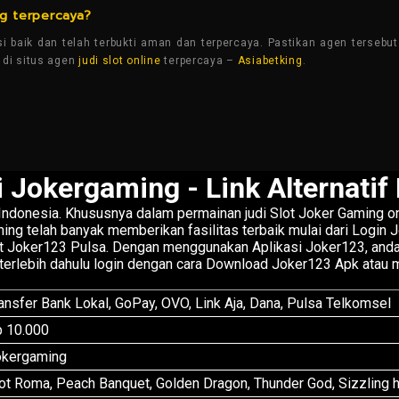
g terpercaya?
si baik dan telah terbukti aman dan terpercaya. Pastikan agen terseb
 di situs agen
judi slot online
terpercaya –
Asiabetking
.
Jokergaming - Link Alternati
 Indonesia. Khususnya dalam permainan judi Slot Joker Gaming on
ming telah banyak memberikan fasilitas terbaik mulai dari Login
osit Joker123 Pulsa. Dengan menggunakan Aplikasi Joker123, an
terlebih dahulu login dengan cara Download Joker123 Apk atau 
ansfer Bank Lokal, GoPay, OVO, Link Aja, Dana, Pulsa Telkomsel
 10.000
okergaming
ot Roma, Peach Banquet, Golden Dragon, Thunder God, Sizzling h