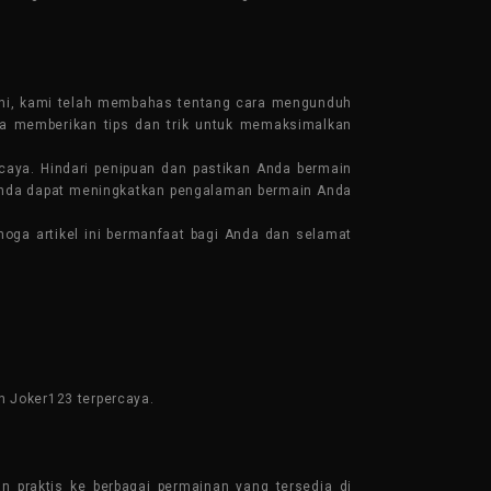
l ini, kami telah membahas tentang cara mengunduh
uga memberikan tips dan trik untuk memaksimalkan
rcaya. Hindari penipuan dan pastikan Anda bermain
 Anda dapat meningkatkan pengalaman bermain Anda
oga artikel ini bermanfaat bagi Anda dan selamat
n Joker123 terpercaya.
n praktis ke berbagai permainan yang tersedia di