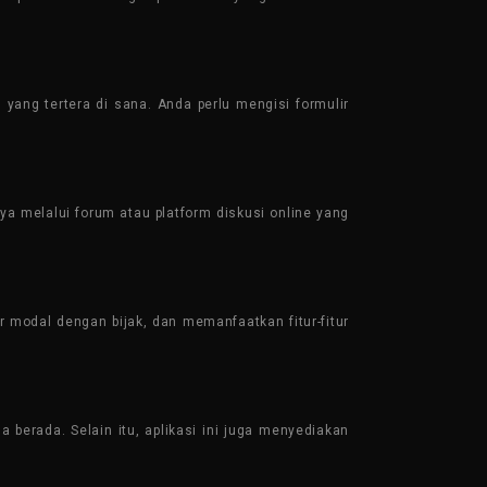
yang tertera di sana. Anda perlu mengisi formulir
 melalui forum atau platform diskusi online yang
 modal dengan bijak, dan memanfaatkan fitur-fitur
berada. Selain itu, aplikasi ini juga menyediakan