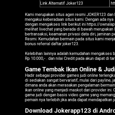
Link Alternatif Joker123
ht
Kami merupakan situs agen resmi JOKER123 dan be
mengakui keberadaan situs kami. Dengan ada nya si
dengan mengakses link berikut ini
https://ownala
melihat livechat yang berada di bawah merupakan 
bertransaksi, keamanan privasi data diri, jamina
Resmi. Kemudahan bermain pada situs kami menjadi
bonus referral daftar joker123.
Kelebihan lainnya adalah kemudahan mengakses b
Rp 10.000,- . dan nilai Credit pada akun dapat di t
Game Tembak Ikan Online & Judi 
Hadir sebagai provider games judi online terlengk
di sediakan sangat bervariatif, mulai dari payline,
dimana anda akan merasakan pengalaman bermain yan
ikan online yang menjadi maskot dari provider ini
game judi dengan basis video game yang memang sa
pemain nya terlebih jika anda dapat mendapatkan j
Download Jokerapp123 di Andro