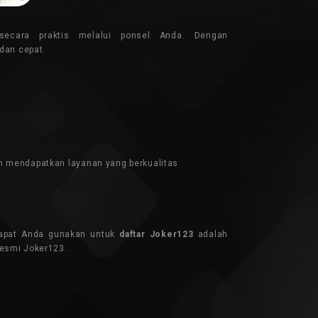
ecara praktis melalui ponsel Anda. Dengan
an cepat.
n mendapatkan layanan yang berkualitas
dapat Anda gunakan untuk
daftar Joker123
adalah
esmi Joker123.