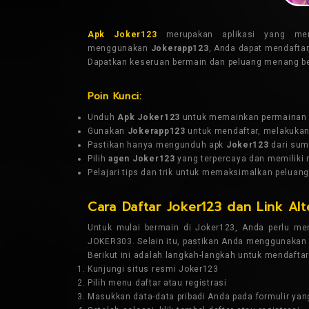
Apk Joker123
merupakan aplikasi yang m
menggunakan
Jokerapp123
, Anda dapat mendafta
Dapatkan keseruan bermain dan peluang menang 
Poin Kunci:
Unduh
Apk Joker123
untuk memainkan permaina
Gunakan
Jokerapp123
untuk mendaftar, melakukan
Pastikan hanya mengunduh apk
Joker123
dari sum
Pilih
agen Joker123
yang terpercaya dan memiliki
Pelajari tips dan trik untuk memaksimalkan pelua
Cara Daftar Joker123 dan Link Alt
Untuk mulai bermain di Joker123, Anda perlu me
JOKER303. Selain itu, pastikan Anda menggunaka
Berikut ini adalah langkah-langkah untuk mendaftar
Kunjungi situs resmi Joker123
Pilih menu daftar atau registrasi
Masukkan data-data pribadi Anda pada formulir yan