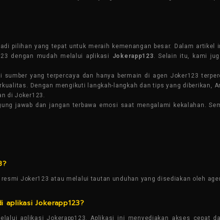
jadi pilihan yang tepat untuk meraih kemenangan besar. Dalam artike
123 dengan mudah melalui aplikasi
Jokerapp123
. Selain itu, kami j
ari sumber yang terpercaya dan hanya bermain di agen Joker123 terpe
ualitas. Dengan mengikuti langkah-langkah dan tips yang diberikan,
 di Joker123.
gung jawab dan jangan terbawa emosi saat mengalami kekalahan. Sem
3?
resmi Joker123 atau melalui tautan unduhan yang disediakan oleh age
i aplikasi Jokerapp123?
alui aplikasi Jokerapp123. Aplikasi ini menyediakan akses cepat da