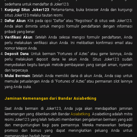
sederhana untuk mendaftar di Joker123:
Kunjungi Situs Joker123
: Pertama-tama, buka browser Anda dan kunjungi
situs Joker123 melalui tautan resmi.
Daftar Akun
: Klik pada opsi “Daftar” atau “Registrasi” di situs web Joker123.
Anda akan diminta untuk mengisi formulir pendaftaran dengan informasi
pribadi yang benar.
Verifikasi Akun
: Setelah Anda selesai mengisi formulir pendaftaran, Anda
perlu melakukan verifikasi akun Anda. Ini melibatkan konfirmasi email atau
nomor telepon Anda.
Deposit Dana
: Untuk bermain “Fortunes of Aztec” atau game lainnya, Anda
perlu melakukan deposit dana ke akun Anda. Situs Joker123 sudah
menyediakan begitu banyak metode pembayaran yang sangat aman, nyaman
dan terpercaya.
Mulai Bermain
: Setelah Anda memiliki dana di akun Anda, Anda siap untuk
memulai petualangan Anda di “Fortunes of Aztec” atau permainan slot lainnya
yang Anda suka.
Jaminan Kemenangan dari Bandar Asiabetking
Saat Anda bermain di Joker123, Anda juga akan mendapatkan jaminan
kemenangan yang diberikan oleh Bandar
Asiabetking
. Asiabetking adalah mitra
resmi Joker123 yang telah terbukti memberikan pengalaman bermain yang adil
dan menguntungkan bagi para pemainnya. Mereka menawarkan berbagai
promosi dan bonus yang dapat meningkatkan peluang Anda untuk
memenangkan hadiah besar.