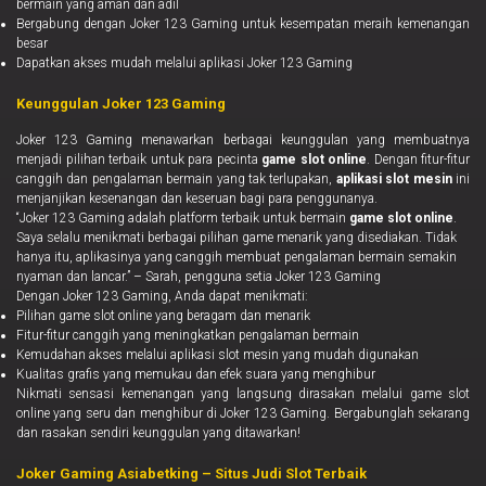
bermain yang aman dan adil
Bergabung dengan Joker 123 Gaming untuk kesempatan meraih kemenangan
besar
Dapatkan akses mudah melalui aplikasi Joker 123 Gaming
Keunggulan Joker 123 Gaming
Joker 123 Gaming menawarkan berbagai keunggulan yang membuatnya
menjadi pilihan terbaik untuk para pecinta
game slot online
. Dengan fitur-fitur
canggih dan pengalaman bermain yang tak terlupakan,
aplikasi slot mesin
ini
menjanjikan kesenangan dan keseruan bagi para penggunanya.
“Joker 123 Gaming adalah platform terbaik untuk bermain
game slot online
.
Saya selalu menikmati berbagai pilihan game menarik yang disediakan. Tidak
hanya itu, aplikasinya yang canggih membuat pengalaman bermain semakin
nyaman dan lancar.” – Sarah, pengguna setia Joker 123 Gaming
Dengan Joker 123 Gaming, Anda dapat menikmati:
Pilihan game slot online yang beragam dan menarik
Fitur-fitur canggih yang meningkatkan pengalaman bermain
Kemudahan akses melalui aplikasi slot mesin yang mudah digunakan
Kualitas grafis yang memukau dan efek suara yang menghibur
Nikmati sensasi kemenangan yang langsung dirasakan melalui game slot
online yang seru dan menghibur di Joker 123 Gaming. Bergabunglah sekarang
dan rasakan sendiri keunggulan yang ditawarkan!
Joker Gaming Asiabetking – Situs Judi Slot Terbaik