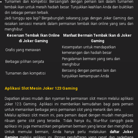
Turnamen dan kompetisi: Bersainglah dengan pemain lain dalam turnamen
tembak ikan untuk meraih hadiah besar. Tunjukkan keahlian Anda dan buktikan
diri sebagai pemain terbaik.
Jadi tunggu apa lagi? Bergabunglah sekarang juga dengan Joker Gaming dan
rasakan sensasi menarik dalam permainan tembak ikan online yang seru dan
menghibur.
Keseruan Tembak Ikan Online
Manfaat Bermain Tembak Ikan di Joker
di Joker Gaming
Gaming
Kesempatan untuk mendapatkan
Grafis yang menawan
kemenangan dan hadiah besar
Pengalaman bermain yang seru dan
Berbagai pilihan senjata
menghibur
Bersaing dengan pemain lain dan
Turnamen dan kompetisi
tunjukkan kemampuan Anda
Aplikasi Slot Mesin Joker 123 Gaming
Dapatkan akses mudah dan nyaman ke permainan slot mesin melalui aplikasi
Joker 123 Gaming. Aplikasi ini memberikan kemudahan bagi para pemain
untuk memainkan berbagai jenis permainan slot yang menarik dan seru.
Melalui aplikasi slot mesin ini, para pemain dapat dengan mudah mengakses
ribuan game slot yang tersedia. Tidak hanya itu, fitur-fitur canggih pada
aplikasi ini juga memastikan pengalaman bermain yang lancar dan menghibur.
Untuk memulai bermain, Anda hanya perlu melakukan
daftar Joker
Gaming
melalui aplikasi ini. Proses pendaftaran yang cepat dan sederhana