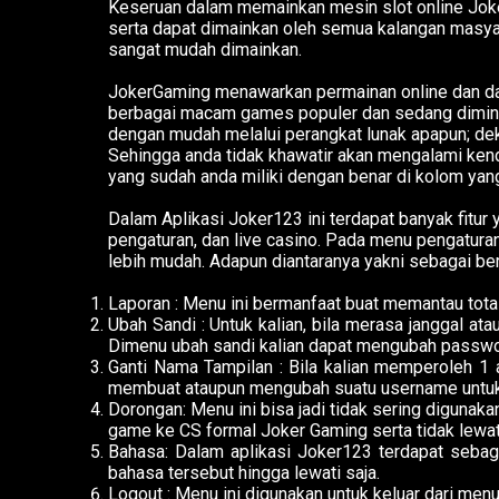
Keseruan dalam memainkan mesin
slot online Jo
serta dapat dimainkan oleh semua kalangan masyara
sangat mudah dimainkan.
JokerGaming menawarkan permainan online dan dap
berbagai macam games populer dan sedang diminat
dengan mudah melalui perangkat lunak apapun; deks
Sehingga anda tidak khawatir akan mengalami kend
yang sudah anda miliki dengan benar di kolom yan
Dalam Aplikasi Joker123 ini terdapat banyak fitur
pengaturan, dan live casino. Pada menu pengatur
lebih mudah. Adapun diantaranya yakni sebagai ber
Laporan : Menu ini bermanfaat buat memantau total
Ubah Sandi : Untuk kalian, bila merasa janggal 
Dimenu ubah sandi kalian dapat mengubah passwor
Ganti Nama Tampilan : Bila kalian memperoleh 1 
membuat ataupun mengubah suatu username untuk 
Dorongan: Menu ini bisa jadi tidak sering digunak
game ke CS formal Joker Gaming serta tidak lewat
Bahasa: Dalam aplikasi Joker123 terdapat sebagia
bahasa tersebut hingga lewati saja.
Logout : Menu ini digunakan untuk keluar dari me