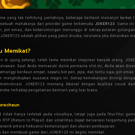
nline yang tak terhitung jumlahnya, beberapa berhasil menonjol berk
 sebuah mahakarya dari provider game terkemuka
JOKER123
. Game in
ah, pot emas, dan keberuntungan menunggu di setiap putaran gulungan
JOKER123 adalah pilihan yang patut dicoba, terutama jika dimainkan me
u Memikat?
run di ujung pelangi, telah lama memikat imajinasi banyak orang. JO
nawan. Saat Anda memasuki dunia permaina slot ini, Anda akan disam
semanggi berdaun empat, sepatu bot peri, pipa, dan tentu saja, pot emas
an menghidupkan suasana magis ini. Setiap kemenangan diiringi denga
memotivasi. JOKER123 memang dikenal dengan kualitas visual dan
ereka terhadap pengalaman bermain yang luar biasa.
eprechaun
 tidak hanya terletak pada visualnya, tetapi juga pada fitur-fitur g
i RTP (Return to Player) dan volatilitas dapat bervariasi tergantung 
arik antara frekuensi kemenangan dan ukuran pembayaran.
kan dan membuat game dari JOKER123 ini begitu memikat: