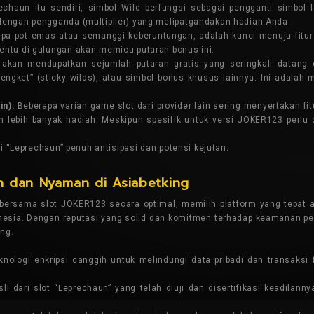
chaun itu sendiri, simbol Wild berfungsi sebagai pengganti simbol 
 dengan pengganda (multiplier) yang melipatgandakan hadiah Anda.
pa pot emas atau semanggi keberuntungan, adalah kunci menuju fitur 
entu di gulungan akan memicu putaran bonus ini.
kan mendapatkan sejumlah putaran gratis yang seringkali datang
“lengket” (sticky wilds), atau simbol bonus khusus lainnya. Ini ad
n):
Beberapa varian game slot dari provider lain sering menyertakan f
lebih banyak hadiah. Meskipun spesifik untuk versi JOKER123 perlu 
di “Leprechaun” penuh antisipasi dan potensi kejutan.
n dan Nyaman di Asiabetking
bersama slot JOKER123 secara optimal, memilih platform yang tepat a
nesia. Dengan reputasi yang solid dan komitmen terhadap keamanan p
ng.
ologi enkripsi canggih untuk melindungi data pribadi dan transaksi
i dari slot “Leprechaun” yang telah diuji dan disertifikasi keadilan