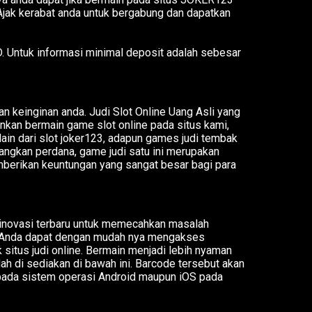
Ajak kerabat anda untuk bergabung dan dapatkan
Untuk informasi minimal deposit adalah sebesar
an keinginan anda. Judi Slot Online Uang Asli yang
rankan bermain game slot online pada situs kami,
ain dari slot joker123, adapun games judi tembak
yangkan perdana, game judi satu ini merupakan
mberikan keuntungan yang sangat besar bagi para
 inovasi terbaru untuk memecahkan masalah
. Anda dapat dengan mudah nya mengakses
situs judi online. Bermain menjadi lebih nyaman
dah di sediakan di bawah ini. Barcode tersebut akan
l pada sistem operasi Android maupun iOS pada