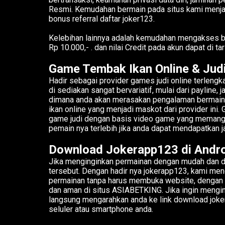
Resmi. Kemudahan bermain pada situs kami menjadi
bonus referral daftar joker123.
Kelebihan lainnya adalah kemudahan mengakses b
Rp 10.000,- . dan nilai Credit pada akun dapat di t
Game Tembak Ikan Online & Judi 
Hadir sebagai provider games judi online terlengk
di sediakan sangat bervariatif, mulai dari payline,
dimana anda akan merasakan pengalaman bermain yan
ikan online yang menjadi maskot dari provider ini
game judi dengan basis video game yang memang sa
pemain nya terlebih jika anda dapat mendapatkan j
Download Jokerapp123 di Andro
Jika menginginkan permainan dengan mudah dan da
tersebut. Dengan hadir nya jokerapp123, kami m
permainan tanpa harus membuka website, dengan beg
dan aman di situs
ASIABETKING
. Jika ingin mengi
langsung mengarahkan anda ke link download joker
seluler atau smartphone anda.