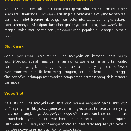
AsiaBetKing menyediakan berbagai jenis
game slot online
, termasuk
slot
klasik
atau tradisional.
Slot klasik
adalah jenis permainan slot yang terinspirasi
dari mesin
slot tradisional
, dengan simbol-simbol
buah
dan angka sebagai
ikon utamanya. Meskipun tampilan grafisnya sederhana,
slot klasik
tetap
menjadi salah satu permainan
slot online
yang populer di kalangan pemain
judi.
Slot Klasik
Selain
slot klasik
, AsiaBetKing juga menyediakan berbagai jenis
video
slot
.
Videoslot
adalah jenis permainan
slot online
yang menampilkan grafik
dan animasi yang lebih canggih, serta fitur-fitur bonus yang menarik.
Video
slot
umumnya memiliki tema yang beragam, dari tema-tema fantasi hingga
film box office, sehingga menawarkan pengalaman bermain yang lebih menarik
dan inovatif.
Video Slot
AsiaBetKing juga menyediakan jenis
slot jackpot progresif
, yaitu jenis
slot
online
yang memiliki jackpot yang terus meningkat setiap kali ada pemain yang
tidak memenangkannya.
Slot jackpot progresif
menawarkan kesempatan untuk
meraih hadiah yang sangat besar, bahkan bisa mencapai ratusan juta rupiah.
Oleh karena itu,
slot jackpot progresif
menjadi daya tarik bagi banyak pemain
judi
slot online
yang mengejar
kemenangan besar
.