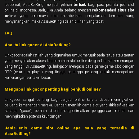
responsif, AsiaBetKing menjadi
pilihan terbaik
bagi para pecinta judi slot
online di Indonesia. Jadi, jika Anda sedang mencari
rekomendasi situs slot
online
yang terpercaya dan memberikan pengalaman bermain yang
menyenangkan, maka AsiaBetKing adalah pilihan yang tepat.
FAQ
Apa itu link gacor di AsiaBetKing?
Linkgacor adalah istilah yang digunakan untuk merujuk pada situs atau tautan
yang menyediakan akses ke permainan slot online dengan tingkat kemenangan
yang tinggi. Di AsiaBetKing, linkgacor mengacu pada game-game slot dengan
RTP (return to player) yang tinggi, sehingga peluang untuk mendapatkan
kemenangan semakin besar.
Mengapa link gacor penting bagi penjudi online?
Linkgacor sangat penting bagi penjudi online karena dapat meningkatkan
peluang kemenangan mereka. Dengan memilih game slot yang diklasifikasikan
sebagai “gacor”, pemain dapat mengoptimalkan penggunaan modal dan
meningkatkan potensi keuntungan.
Jenis-jenis game slot online apa saja yang tersedia di
AsiaBetKing?