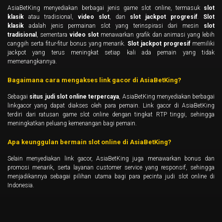
AsiaBetKing menyediakan berbagai jenis game slot online, termasuk
slot
klasik
atau tradisional,
video slot
, dan
slot jackpot progresif
.
Slot
klasik
adalah jenis permainan slot yang terinspirasi dari mesin
slot
tradisional
, sementara
video slot
menawarkan grafik dan animasi yang lebih
canggih serta fitur-fitur bonus yang menarik.
Slot jackpot progresif
memiliki
jackpot yang terus meningkat setiap kali ada pemain yang tidak
memenangkannya.
Bagaimana cara mengakses link gacor di AsiaBetKing?
Sebagai
situs judi slot online terpercaya
, AsiaBetKing menyediakan berbagai
linkgacor yang dapat diakses oleh para pemain. Link gacor di AsiaBetKing
terdiri dari ratusan game slot online dengan tingkat RTP tinggi, sehingga
meningkatkan peluang kemenangan bagi pemain.
Apa keunggulan bermain slot online di AsiaBetKing?
Selain menyediakan link gacor, AsiaBetKing juga menawarkan bonus dan
promosi menarik, serta layanan customer service yang responsif, sehingga
menjadikannya sebagai pilihan utama bagi para pecinta judi slot online di
Indonesia.