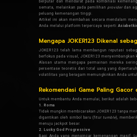
berputar dan mendarat pada kombinasi kemenang
semata, melainkan pada pemilihan
provider
dan age
peluang kemenangan tinggi.
Artikel ini akan membahas secara mendalam meng
Anda melalui platform terpercaya seperti
Asiabetki
Mengapa JOKER123 Dikenal sebag
JOKER123 telah lama membangun reputasi sebaga
berfokus pada visual, JOKER123 menyeimbangkan k
Alasan utama mengapa permainan mereka serin
persentase teoretis dari total uang yang diperta
volatilitas yang beragam memungkinkan Anda untu
Rekomendasi Game Paling Gacor 
Untuk membantu Anda memulai, berikut adalah beb
1. Roma
Tidak mungkin membicarakan JOKER123 tanpa menye
digantikan oleh simbol baru (fitur
tumble
), memberi
menuju jackpot besar.
2. Lucky God Progressive
Bagi Anda yang mengincar kemenangan masif, Luc