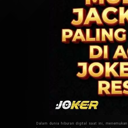
Dalam dunia hiburan digital saat ini, menemuka