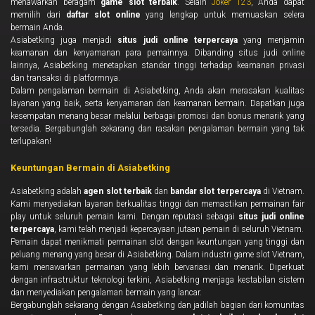
menawarkan beragam
game slot terbaik
. Selain
Joker 123
, Anda dapat
memilih dari
daftar slot online
yang lengkap untuk memuaskan selera
bermain Anda.
Asiabetking juga menjadi
situs judi online terpercaya
yang menjamin
keamanan dan kenyamanan para pemainnya. Dibanding situs judi online
lainnya, Asiabetking menetapkan standar tinggi terhadap keamanan privasi
dan transaksi di platformnya.
Dalam pengalaman bermain di Asiabetking, Anda akan merasakan kualitas
layanan yang baik, serta kenyamanan dan keamanan bermain. Dapatkan juga
kesempatan menang besar melalui berbagai promosi dan bonus menarik yang
tersedia. Bergabunglah sekarang dan rasakan pengalaman bermain yang tak
terlupakan!
Keuntungan Bermain di Asiabetking
Asiabetking adalah
agen slot terbaik
dan
bandar slot terpercaya
di Vietnam.
Kami menyediakan layanan berkualitas tinggi dan memastikan permainan fair
play untuk seluruh pemain kami. Dengan reputasi sebagai
situs judi online
terpercaya
, kami telah menjadi kepercayaan jutaan pemain di seluruh Vietnam.
Pemain dapat menikmati permainan slot dengan keuntungan yang tinggi dan
peluang menang yang besar di Asiabetking. Dalam industri game slot Vietnam,
kami menawarkan permainan yang lebih bervariasi dan menarik. Diperkuat
dengan infrastruktur teknologi terkini, Asiabetking menjaga kestabilan sistem
dan menyediakan pengalaman bermain yang lancar.
Bergabunglah sekarang dengan Asiabetking dan jadilah bagian dari komunitas