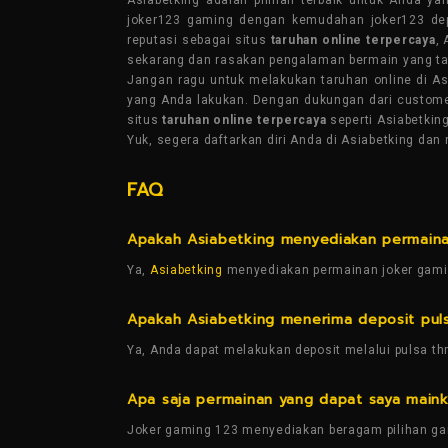
Asiabetking adalah pilihan terbaik untuk Anda ya
joker123 gaming dengan kemudahan joker123 depos
reputasi sebagai situs
taruhan online terpercaya
,
sekarang dan rasakan pengalaman bermain yang tak
Jangan ragu untuk melakukan taruhan online di Asi
yang Anda lakukan. Dengan dukungan dari customer
situs
taruhan online terpercaya
seperti Asiabetki
Yuk, segera daftarkan diri Anda di Asiabetking da
FAQ
Apakah Asiabetking menyediakan permaina
Ya,
Asiabetking
menyediakan permainan joker gamin
Apakah Asiabetking menerima deposit puls
Ya, Anda dapat melakukan deposit melalui pulsa t
Apa saja permainan yang dapat saya maink
Joker gaming 123 menyediakan beragam pilihan game