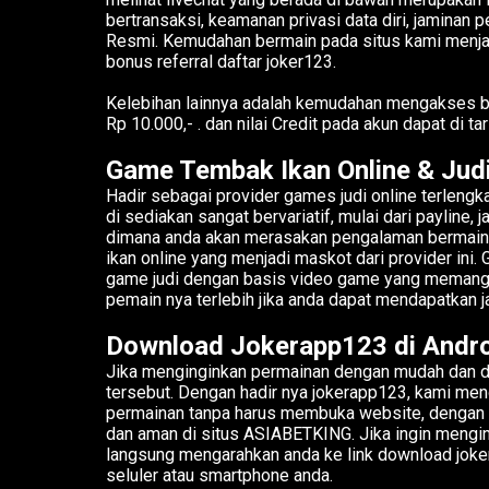
bertransaksi, keamanan privasi data diri, jamina
Resmi. Kemudahan bermain pada situs kami menjadi
bonus referral daftar joker123.
Kelebihan lainnya adalah kemudahan mengakses b
Rp 10.000,- . dan nilai Credit pada akun dapat di t
Game Tembak Ikan Online & Judi 
Hadir sebagai provider games judi online terlengk
di sediakan sangat bervariatif, mulai dari payline,
dimana anda akan merasakan pengalaman bermain yan
ikan online yang menjadi maskot dari provider ini
game judi dengan basis video game yang memang sa
pemain nya terlebih jika anda dapat mendapatkan j
Download Jokerapp123 di Andro
Jika menginginkan permainan dengan mudah dan da
tersebut. Dengan hadir nya jokerapp123, kami m
permainan tanpa harus membuka website, dengan beg
dan aman di situs
ASIABETKING
. Jika ingin mengi
langsung mengarahkan anda ke link download joker
seluler atau smartphone anda.