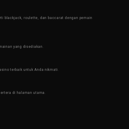
i blackjack, roulette, dan baccarat dengan pemain
rmainan yang disediakan.
sino terbaik untuk Anda nikmati.
ertera di halaman utama.