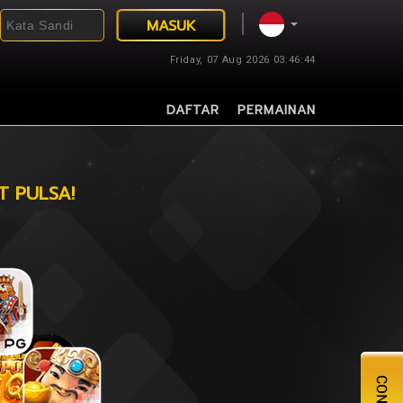
MASUK
Friday, 07 Aug 2026 03:46:44
DAFTAR
PERMAINAN
T PULSA!