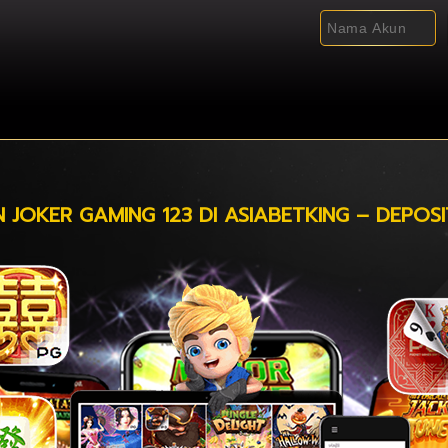
 JOKER GAMING 123 DI ASIABETKING – DEPOSI