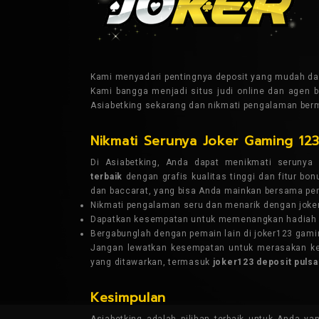
Kami menyadari pentingnya deposit yang mudah dan
Kami bangga menjadi situs judi online dan agen 
Asiabetking sekarang dan nikmati pengalaman berm
Nikmati Serunya Joker Gaming 12
Di Asiabetking, Anda dapat menikmati seruny
terbaik
dengan grafis kualitas tinggi dan fitur b
dan baccarat, yang bisa Anda mainkan bersama pem
Nikmati pengalaman seru dan menarik dengan joker
Dapatkan kesempatan untuk memenangkan hadiah be
Bergabunglah dengan pemain lain di joker123 gami
Jangan lewatkan kesempatan untuk merasakan kes
yang ditawarkan, termasuk
joker123 deposit pulsa
Kesimpulan