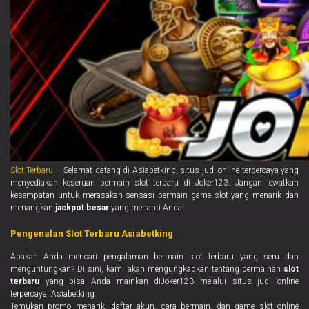
Slot Terbaru
– Selamat datang di Asiabetking, situs judi online terpercaya yang
menyediakan keseruan bermain slot terbaru di Joker123. Jangan lewatkan
kesempatan untuk merasakan sensasi bermain game slot yang menarik dan
menangkan
jackpot besar
yang menanti Anda!
Pengenalan Slot Terbaru Asiabetking
Apakah Anda mencari pengalaman bermain slot terbaru yang seru dan
menguntungkan? Di sini, kami akan mengungkapkan tentang permainan
slot
terbaru
yang bisa Anda mainkan diJoker123 melalui situs judi online
terpercaya, Asiabetking.
Temukan promo menarik, daftar akun, cara bermain, dan game slot online