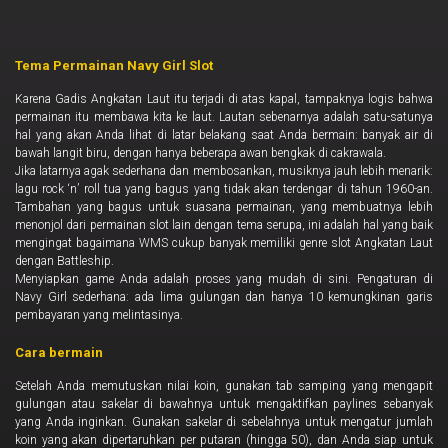
Tema Permainan Navy Girl Slot
Karena Gadis Angkatan Laut itu terjadi di atas kapal, tampaknya logis bahwa
permainan itu membawa kita ke laut. Lautan sebenarnya adalah satu-satunya
hal yang akan Anda lihat di latar belakang saat Anda bermain: banyak air di
bawah langit biru, dengan hanya beberapa awan bengkak di cakrawala.
Jika latarnya agak sederhana dan membosankan, musiknya jauh lebih menarik:
lagu rock ‘n’ roll tua yang bagus yang tidak akan terdengar di tahun 1960-an.
Tambahan yang bagus untuk suasana permainan, yang membuatnya lebih
menonjol dari permainan slot lain dengan tema serupa, ini adalah hal yang baik
mengingat bagaimana WMS cukup banyak memiliki genre slot Angkatan Laut
dengan Battleship.
Menyiapkan game Anda adalah proses yang mudah di sini. Pengaturan di
Navy Girl sederhana: ada lima gulungan dan hanya 10 kemungkinan garis
pembayaran yang melintasinya.
Cara bermain
Setelah Anda memutuskan nilai koin, gunakan tab samping yang mengapit
gulungan atau sakelar di bawahnya untuk mengaktifkan paylines sebanyak
yang Anda inginkan. Gunakan sakelar di sebelahnya untuk mengatur jumlah
koin yang akan dipertaruhkan per putaran (hingga 50), dan Anda siap untuk