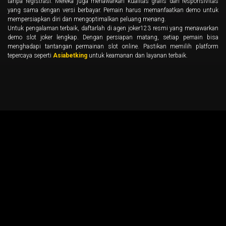
tanpa registrasi. Mereka juga menawarkan kualitas grafis dan responsivitas
yang sama dengan versi berbayar. Pemain harus memanfaatkan demo untuk
mempersiapkan diri dan mengoptimalkan peluang menang.
Untuk pengalaman terbaik, daftarlah di agen joker123 resmi yang menawarkan
demo slot joker lengkap. Dengan persiapan matang, setiap pemain bisa
menghadapi tantangan permainan slot online. Pastikan memilih platform
tepercaya seperti
Asiabetking
untuk keamanan dan layanan terbaik.