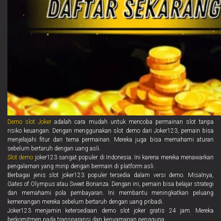
Demo slot Joker
adalah cara mudah untuk mencoba permainan slot tanpa
risiko keuangan. Dengan menggunakan slot demo dari Joker123, pemain bisa
menjelajahi fitur dan tema permainan. Mereka juga bisa memahami aturan
sebelum bertaruh dengan uang asli.
Slot demo
joker123 sangat populer di Indonesia. Ini karena mereka menawarkan
pengalaman yang mirip dengan bermain di platform asli.
Berbagai jenis slot joker123 populer tersedia dalam versi demo. Misalnya,
Gates of Olympus atau Sweet Bonanza. Dengan ini, pemain bisa belajar strategi
dan memahami pola pembayaran. Ini membantu meningkatkan peluang
kemenangan mereka sebelum bertaruh dengan uang pribadi.
Joker123 menjamin ketersediaan demo slot joker gratis 24 jam. Mereka
berkomitmen pada transparansi dan kenyamanan pengguna.