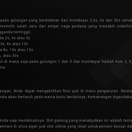
 pada gulungan yang berdekatan dan membayar 2,5x, 5x dan 25x untuk 
memilih salah satu dari empat naga perkasa yang mewakili volatilit
gganda tertinggi):
a 2x, 3x atau 5x
5x, 8x atau 10x
a 8x, 10x atau 15x
, atau 30x
l di mana saja pada gulungan 1 dan 5 dan membayar hadiah koin 2, 5, 1
tis.
gan, Anda dapat mengaktifkan fitur judi di menu pengaturan. Setelah
nda akan bertaruh pada warna kartu berikutnya. Kemenangan digandakan 
Anda siap menikmatinya. Slot gaming yang menakjubkan ini adalah tentan
ermain di situs agen judi slot online yang ideal untuk pemain kasual dan