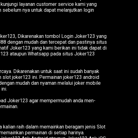
 kunjungi layanan customer service kami yang
n sebelum nya untuk dapat melanjutkan login
oker123, Dikarenakan tombol Login Joker123 yang
r888 dengan mudah dan tercepat dan pastinya situs
natif Joker123 yang kami berikan ini tidak dapat di
er123 ataupun Whatsapp pada situs Joker123
rcaya. Dikarenakan untuk saat ini sudah banyak
lot joker123 ini. Permainan joker123 android
 dengan mudah dan nyaman melalui joker mobile
ini.
nload Joker123 agar mempermudah anda men-
ermainan.
kalian raih dalam memainkan beragam jenis Slot
 memainkan permainan di setiap harinya.