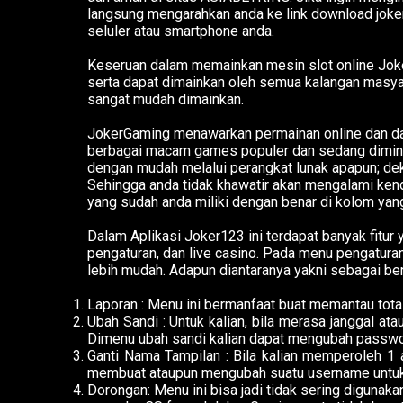
langsung mengarahkan anda ke link download joker
seluler atau smartphone anda.
Keseruan dalam memainkan mesin
slot online Jo
serta dapat dimainkan oleh semua kalangan masyara
sangat mudah dimainkan.
JokerGaming menawarkan permainan online dan dap
berbagai macam games populer dan sedang diminat
dengan mudah melalui perangkat lunak apapun; deks
Sehingga anda tidak khawatir akan mengalami kend
yang sudah anda miliki dengan benar di kolom yan
Dalam Aplikasi Joker123 ini terdapat banyak fitur
pengaturan, dan live casino. Pada menu pengatur
lebih mudah. Adapun diantaranya yakni sebagai ber
Laporan : Menu ini bermanfaat buat memantau total
Ubah Sandi : Untuk kalian, bila merasa janggal 
Dimenu ubah sandi kalian dapat mengubah passwor
Ganti Nama Tampilan : Bila kalian memperoleh 1 
membuat ataupun mengubah suatu username untuk 
Dorongan: Menu ini bisa jadi tidak sering digunak