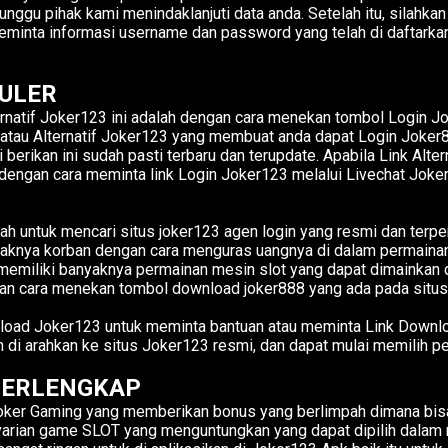
ggu pihak kami menindaklanjuti data anda. Setelah itu, silahkan
meminta informasi username dan password yang telah di daftarka
PULER
rnatif Joker123 ini adalah dengan cara menekan tombol Login J
23 atau Alternatif Joker123 yang membuat anda dapat Login Joke
berikan ini sudah pasti terbaru dan terupdate. Apabila Link Alter
dengan cara meminta link Login Joker123 melalui Livechat Jok
ah untuk mencari situs joker123 agen login yang resmi dan terpe
aknya korban dengan cara menguras uangnya di dalam permainan s
 memiliki banyaknya permainan mesin slot yang dapat dimainkan
an cara menekan tombol download joker888 yang ada pada situs 
wnload Joker123 untuk meminta bantuan atau meminta Link Dow
n di arahkan ke situs Joker123 resmi, dan dapat mulai memilih p
TERLENGKAP
oker Gaming
yang memberikan bonus yang berlimpah dimana bisa 
n varian game SLOT yang menguntungkan yang dapat dipilih dalam