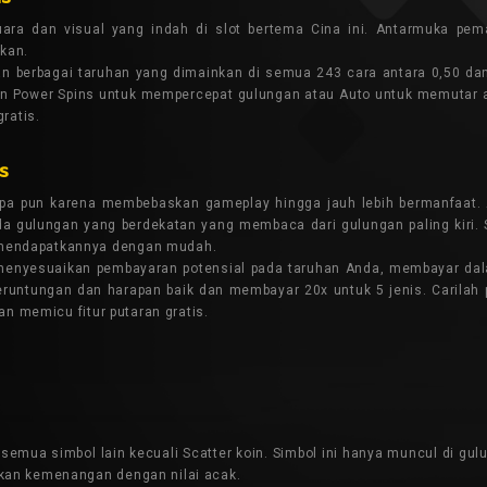
ara dan visual yang indah di slot bertema Cina ini. Antarmuka p
kan.
kan berbagai taruhan yang dimainkan di semua 243 cara antara 0,50 da
kan Power Spins untuk mempercepat gulungan atau Auto untuk memutar 
ratis.
s
a pun karena membebaskan gameplay hingga jauh lebih bermanfaat. A
da gulungan yang berdekatan yang membaca dari gulungan paling kiri
 mendapatkannya dengan mudah.
enyesuaikan pembayaran potensial pada taruhan Anda, membayar dala
tungan dan harapan baik dan membayar 20x untuk 5 jenis. Carilah p
kan memicu fitur putaran gratis.
semua simbol lain kecuali Scatter koin. Simbol ini hanya muncul di gulu
ikan kemenangan dengan nilai acak.