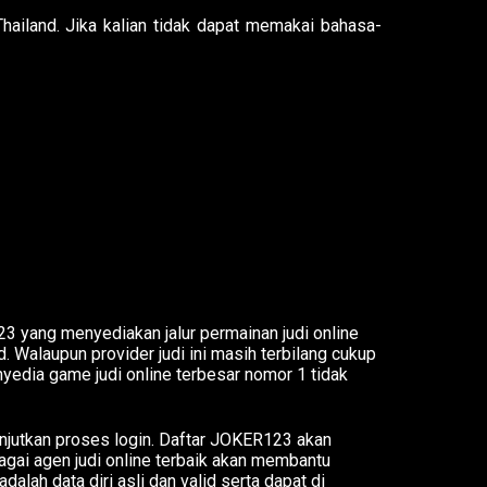
Thailand. Jika kalian tidak dapat memakai bahasa-
123 yang menyediakan jalur permainan judi online
Walaupun provider judi ini masih terbilang cukup
nyedia game judi online terbesar nomor 1 tidak
jutkan proses login. Daftar JOKER123 akan
ai agen judi online terbaik akan membantu
lah data diri asli dan valid serta dapat di