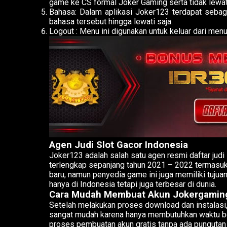
game ke CS formal Joker Gaming serta tidak lewat
Bahasa: Dalam aplikasi Joker123 terdapat sebagia
bahasa tersebut hingga lewati saja.
Logout : Menu ini digunakan untuk keluar dari me
Agen Judi Slot Gacor Indonesia
Joker123 adalah salah satu agen resmi daftar judi 
terlengkap sepanjang tahun 2021 – 2022 termasuk 
baru, namun penyedia game ini juga memiliki tujua
hanya di Indonesia tetapi juga terbesar di dunia.
Cara Mudah Membuat Akun Jokergamin
Setelah melakukan proses download dan instalasi
sangat mudah karena hanya membutuhkan waktu be
proses pembuatan akun gratis tanpa ada pungutan b