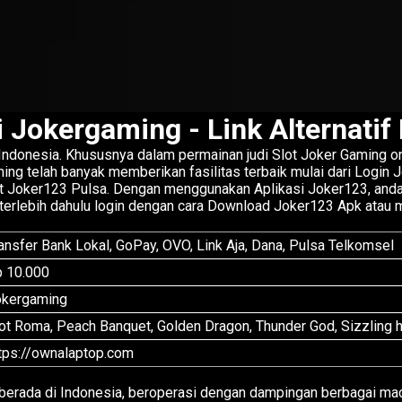
Jokergaming - Link Alternati
 Indonesia. Khususnya dalam permainan judi Slot Joker Gaming on
ming telah banyak memberikan fasilitas terbaik mulai dari Login
osit Joker123 Pulsa. Dengan menggunakan Aplikasi Joker123, an
terlebih dahulu login dengan cara Download Joker123 Apk atau 
ansfer Bank Lokal, GoPay, OVO, Link Aja, Dana, Pulsa Telkomsel
 10.000
okergaming
ot Roma, Peach Banquet, Golden Dragon, Thunder God, Sizzling h
tps://ownalaptop.com
rada di Indonesia, beroperasi dengan dampingan berbagai maca