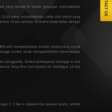
emain yang berada di bawah gulungan memudahkan
n 25,00 yang menjadikannya Joker slot online yang
antara 10 dan putaran otomatis tanpa batas dengan
lih-alih memperhatikan kombo simbol yang cocok
. Sangat mudah untuk mengidentifikasi kemenangan
m pengganda. Simbol pembayaran tertinggi di sini
encar Feng Shui Coin karena ini membayar 25 kali
ngan 2, 3 dan 4. Selama fitur putaran gratis, simbol