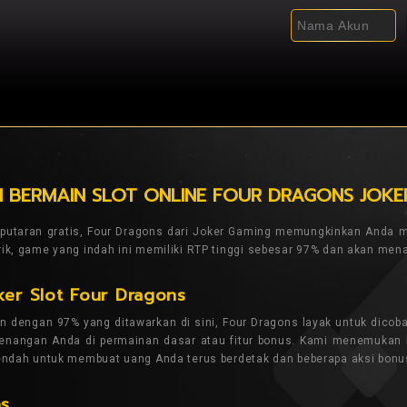
 BERMAIN SLOT ONLINE FOUR DRAGONS JOKE
putaran gratis, Four Dragons dari Joker Gaming memungkinkan Anda m
k, game yang indah ini memiliki RTP tinggi sebesar 97% dan akan men
oker Slot Four Dragons
i dan dengan 97% yang ditawarkan di sini, Four Dragons layak untuk di
enangan Anda di permainan dasar atau fitur bonus. Kami menemukan 
endah untuk membuat uang Anda terus berdetak dan beberapa aksi bon
ns