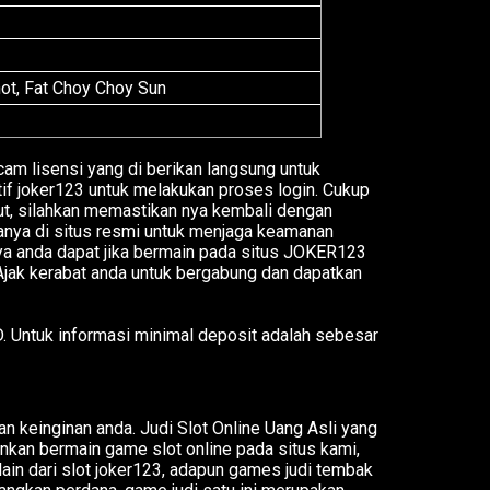
ot, Fat Choy Choy Sun
m lisensi yang di berikan langsung untuk
tif joker123 untuk melakukan proses login. Cukup
but, silahkan memastikan nya kembali dengan
anya di situs resmi untuk menjaga keamanan
nya anda dapat jika bermain pada situs JOKER123
Ajak kerabat anda untuk bergabung dan dapatkan
Untuk informasi minimal deposit adalah sebesar
an keinginan anda. Judi Slot Online Uang Asli yang
rankan bermain game slot online pada situs kami,
ain dari slot joker123, adapun games judi tembak