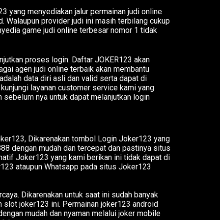
123 yang menyediakan jalur permainan judi online
Walaupun provider judi ini masih terbilang cukup
nyedia game judi online terbesar nomor 1 tidak
jutkan proses login. Daftar JOKER123 akan
ai agen judi online terbaik akan membantu
lah data diri asli dan valid serta dapat di
 kunjungi layanan customer service kami yang
n sebelum nya untuk dapat melanjutkan login
oker123, Dikarenakan tombol Login Joker123 yang
r888 dengan mudah dan tercepat dan pastinya situs
natif Joker123 yang kami berikan ini tidak dapat di
er123 ataupun Whatsapp pada situs Joker123
rcaya. Dikarenakan untuk saat ini sudah banyak
lot joker123 ini. Permainan joker123 android
 dengan mudah dan nyaman melalui joker mobile