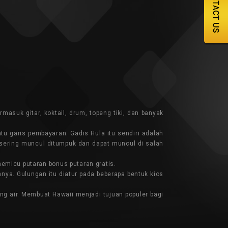
asuk gitar, koktail, drum, topeng tiki, dan banyak
u garis pembayaran. Gadis Hula itu sendiri adalah
a sering muncul ditumpuk dan dapat muncul di salah
 memicu putaran bonus putaran gratis.
annya. Gulungan itu diatur pada beberapa bentuk kios
g air. Membuat Hawaii menjadi tujuan populer bagi