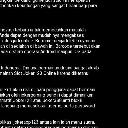
yangkan perdana, game judi satu ini merupakan
mberikan keuntungan yang sangat besar bagi para
 inovasi terbaru untuk memecahkan masalah
. Anda dapat dengan mudah nya mengakses
situs judi online. Bermain menjadi lebih nyaman
dah di sediakan di bawah ini. Barcode tersebut akan
l pada sistem operasi Android maupun iOS pada
 Indonesia. Dimana permainan di sini sangat akrab
mainan Slot Joker123 Online karena diketahui
iki 1 akun resmi, para pengguna dapat bermain
akan oleh jokergaming sendiri dapat dimainkan
natif Joker123 atau Joker388 anti blokir.
at langsung memasukkan user id, serta password
ikasi jokerapp123 antara lain ialah menu suara,
 membantu dalam mengoperasikan permainan dengan