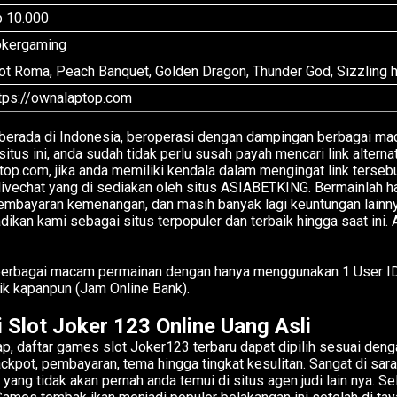
 10.000
okergaming
ot Roma, Peach Banquet, Golden Dragon, Thunder God, Sizzling h
tps://ownalaptop.com
rada di Indonesia, beroperasi dengan dampingan berbagai maca
tus ini, anda sudah tidak perlu susah payah mencari link alterna
ptop.com
, jika anda memiliki kendala dalam mengingat link terse
livechat yang di sediakan oleh situs ASIABETKING. Bermainlah h
n pembayaran kemenangan, dan masih banyak lagi keuntungan lain
kan kami sebagai situs terpopuler dan terbaik hingga saat ini. 
erbagai macam permainan dengan hanya menggunakan 1 User ID. 
arik kapanpun (Jam Online Bank).
Slot Joker 123 Online Uang Asli
ap, daftar games slot
Joker123
terbaru dapat dipilih sesuai deng
 jackpot, pembayaran, tema hingga tingkat kesulitan. Sangat di sa
g tidak akan pernah anda temui di situs agen judi lain nya. Sel