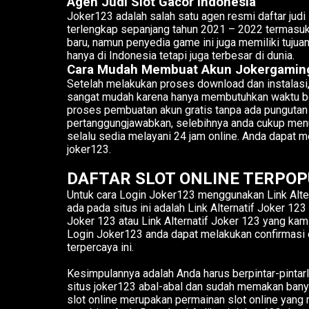
Agen Judi Slot Gacor Indonesia
Joker123 adalah salah satu agen resmi daftar judi 
terlengkap sepanjang tahun 2021 – 2022 termasuk 
baru, namun penyedia game ini juga memiliki tujua
hanya di Indonesia tetapi juga terbesar di dunia.
Cara Mudah Membuat Akun Jokergamin
Setelah melakukan proses download dan instalasi
sangat mudah karena hanya membutuhkan waktu be
proses pembuatan akun gratis tanpa ada pungutan b
pertanggungjawabkan, selebihnya anda cukup menun
selalu sedia melayani 24 jam online. Anda dapat 
joker123.
DAFTAR SLOT ONLINE TERPO
Untuk cara Login Joker123 menggunakan Link Alte
ada pada situs ini adalah Link Alternatif Joker 1
Joker 123 atau Link Alternatif Joker 123 yang kami 
Login Joker123 anda dapat melakukan confirmasi 
terpercaya ini.
Kesimpulannya adalah Anda harus berpintar-pintarl
situs joker123 abal-abal dan sudah memakan bany
slot online merupakan permainan slot online yang