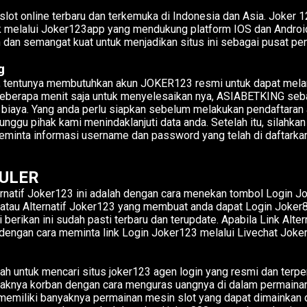
slot online terbaru dan terkemuka di Indonesia dan Asia. Joker 
melalui Joker123app yang mendukung platform IOS dan Android. 
n dan semangat kuat untuk menjadikan situs ini sebagai pusat pe
g
, tentunya membutuhkan akun JOKER123 resmi untuk dapat melan
berapa menit saja untuk menyelesaikan nya, ASIABETKING sebag
iaya. Yang anda perlu siapkan sebelum melakukan pendaftaran ada
ggu pihak kami menindaklanjuti data anda. Setelah itu, silahkan
meminta informasi username dan password yang telah di daftarka
PULER
rnatif Joker123 ini adalah dengan cara menekan tombol Login J
23 atau Alternatif Joker123 yang membuat anda dapat Login Joke
berikan ini sudah pasti terbaru dan terupdate. Apabila Link Alter
dengan cara meminta link Login Joker123 melalui Livechat Jok
ah untuk mencari situs joker123 agen login yang resmi dan terpe
aknya korban dengan cara menguras uangnya di dalam permainan s
 memiliki banyaknya permainan mesin slot yang dapat dimainkan