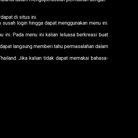
pat di situs ini.
n susah login hingga dapat menggunakan menu ini.
ini. Pada menu ini kalian leluasa berkreasi buat
ian dapat langsung memberi tahu permasalahan dalam
Thailand. Jika kalian tidak dapat memakai bahasa-