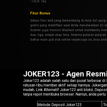
• 10/9: 10x
Fitur Bonus
Selain fitur wild yang berkembang di Hula Girl ya
gratis yang diaktifkan saat Anda mendaratkan 2+ si
Scatter juga muncul Stacked untuk membantu men
dua, tiga, empat atau lima. Selama putaran putaran
Daftar main judi slot online terpercaya ini, bisa an
JOKER123 - Agen Resmi 
Joker123
adalah salah satu dari pusat terbesar di
ratusan ribu member aktif setiap harinya. Jokerga
mudah, Link Alternatif Joker123 anti blokir, Dep
tanpa repot membuka browser. Namun, anda perlu 
Metode Deposit Joker123
Tr