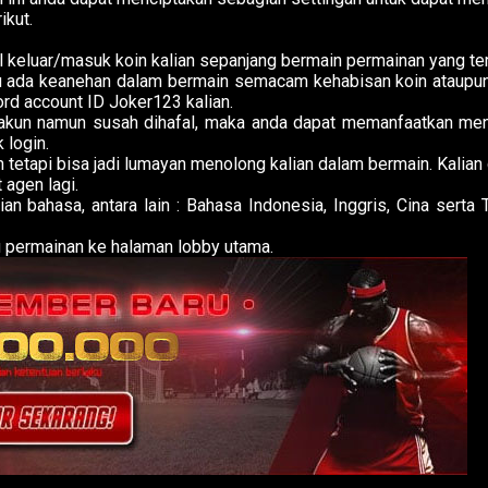
ikut.
 keluar/masuk koin kalian sepanjang bermain permainan yang terda
atau ada keanehan dalam bermain semacam kehabisan koin ataupu
d account ID Joker123 kalian.
akun namun susah dihafal, maka anda dapat memanfaatkan menu 
login.
an tetapi bisa jadi lumayan menolong kalian dalam bermain. Kal
 agen lagi.
n bahasa, antara lain : Bahasa Indonesia, Inggris, Cina serta 
nu permainan ke halaman lobby utama.