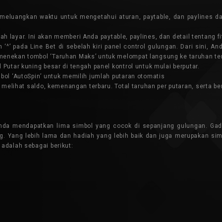
eluangkan waktu untuk mengetahui aturan, paytable, dan paylines dar
awah layar. Ini akan memberi Anda paytable, paylines, dan detail tentang fi
^’ pada Line Bet di sebelah kiri panel control gulungan. Dari sini, A
menekan tombol ‘Taruhan Maks’ untuk melompat langsung ke taruhan tert
Putar kuning besar di tengah panel kontrol untuk mulai berputar.
bol ‘AutoSpin’ untuk memilih jumlah putaran otomatis
t melihat saldo, kemenangan terbaru. Total taruhan per putaran, serta b
Anda mendapatkan lima simbol yang cocok di sepanjang gulungan. Gad
Yang lebih lama dan hadiah yang lebih baik dan juga merupakan simb
adalah sebagai berikut: