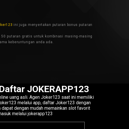
oker123
ini juga menyertakan putaran bonus putaran
50 putaran gratis untuk kombinasi masing-masing
selama keberuntungan anda ada.
f Daftar JOKERAPP123
line uang asli. Agen Joker123 saat ini memiliki
 Joker123 melalui app, daftar Joker123 dengan
da dapat dengan mudah memainkan slot favorit
masuk melalui jokerapp123