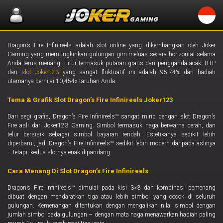
Dragon’s Fire Infinireels adalah slot online yang dikembangkan oleh Joker
Gaming yang memungkinkan gulungan gim meluas secara horizontal selama
Anda terus menang. Fitur termasuk putaran gratis dan pengganda acak. RTP
dari
slot Joker123
yang sangat fluktuatif ini adalah 95,74% dan hadiah
utamanya bernilai 10,454x taruhan Anda.
Tema & Grafik Slot Dragon’s Fire Infinireels Joker123
Dari segi grafis, Dragon’s Fire Infinireels™ sangat mirip dengan slot Dragon’s
Fire asli dari Joker123 Gaming. Simbol termasuk naga berwarna cerah, dan
telur bersisik sebagai simbol bayaran rendah. Estetikanya sedikit lebih
diperbarui, jadi Dragon’s Fire Infinireels™ sedikit lebih modern daripada aslinya
– tetapi, kedua slotnya enak dipandang.
Cara Menang Di Slot Dragon’s Fire Infinireels
Dragon’s Fire Infinireels™ dimulai pada kisi 3×3 dan kombinasi pemenang
dibuat dengan mendaratkan tiga atau lebih simbol yang cocok di seluruh
gulungan. Kemenangan ditentukan dengan mengalikan nilai simbol dengan
jumlah simbol pada gulungan – dengan mata naga menawarkan hadiah paling