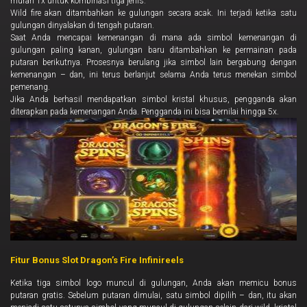
murah 1x untuk kombinasi tiga jenis.
Wild fire akan ditambahkan ke gulungan secara acak. Ini terjadi ketika satu
gulungan dinyalakan di tengah putaran.
Saat Anda mencapai kemenangan di mana ada simbol kemenangan di
gulungan paling kanan, gulungan baru ditambahkan ke permainan pada
putaran berikutnya. Prosesnya berulang jika simbol lain bergabung dengan
kemenangan – dan, ini terus berlanjut selama Anda terus menekan simbol
pemenang.
Jika Anda berhasil mendapatkan simbol kristal khusus, pengganda akan
diterapkan pada kemenangan Anda. Pengganda ini bisa bernilai hingga 5x.
Fitur Bonus Slot Dragon’s Fire Infinireels
Ketika tiga simbol logo muncul di gulungan, Anda akan memicu bonus
putaran gratis. Sebelum putaran dimulai, satu simbol dipilih – dan, itu akan