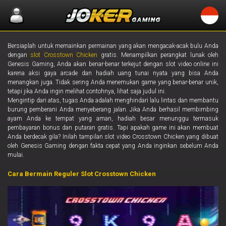
Bersiaplah untuk memainkan permainan yang akan mengacak-acak bulu Anda
dengan
slot Crosstown Chicken
gratis. Menampilkan perangkat lunak oleh
Genesis Gaming, Anda akan benar-benar terkejut dengan slot video online ini
karena aksi gaya arcade dan hadiah uang tunai nyata yang bisa Anda
menangkan juga. Tidak sering Anda menemukan game yang benar-benar unik,
tetapi jika Anda ingin melihat contohnya, lihat saja judul ini.
Mengintip dari atas, tugas Anda adalah menghindari lalu lintas dan membantu
burung pemberani Anda menyeberang jalan. Jika Anda berhasil membimbing
ayam Anda ke tempat yang aman, hadiah besar menunggu termasuk
pembayaran bonus dan putaran gratis. Tapi apakah game ini akan membuat
Anda berdecak gila? Inilah tampilan slot video Crosstown Chicken yang dibuat
oleh Genesis Gaming dengan fakta cepat yang Anda inginkan sebelum Anda
mulai.
Cara Bermain Reguler Slot Crosstown Chicken