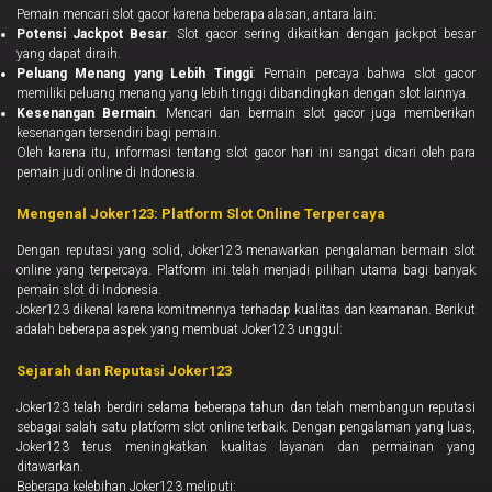
Pemain mencari slot gacor karena beberapa alasan, antara lain:
Potensi Jackpot Besar
: Slot gacor sering dikaitkan dengan jackpot besar
yang dapat diraih.
Peluang Menang yang Lebih Tinggi
: Pemain percaya bahwa slot gacor
memiliki peluang menang yang lebih tinggi dibandingkan dengan slot lainnya.
Kesenangan Bermain
: Mencari dan bermain slot gacor juga memberikan
kesenangan tersendiri bagi pemain.
Oleh karena itu, informasi tentang slot gacor hari ini sangat dicari oleh para
pemain judi online di Indonesia.
Mengenal Joker123: Platform Slot Online Terpercaya
Dengan reputasi yang solid, Joker123 menawarkan pengalaman bermain slot
online yang terpercaya. Platform ini telah menjadi pilihan utama bagi banyak
pemain slot di Indonesia.
Joker123 dikenal karena komitmennya terhadap kualitas dan keamanan. Berikut
adalah beberapa aspek yang membuat Joker123 unggul:
Sejarah dan Reputasi Joker123
Joker123 telah berdiri selama beberapa tahun dan telah membangun reputasi
sebagai salah satu platform slot online terbaik. Dengan pengalaman yang luas,
Joker123 terus meningkatkan kualitas layanan dan permainan yang
ditawarkan.
Beberapa kelebihan Joker123 meliputi: