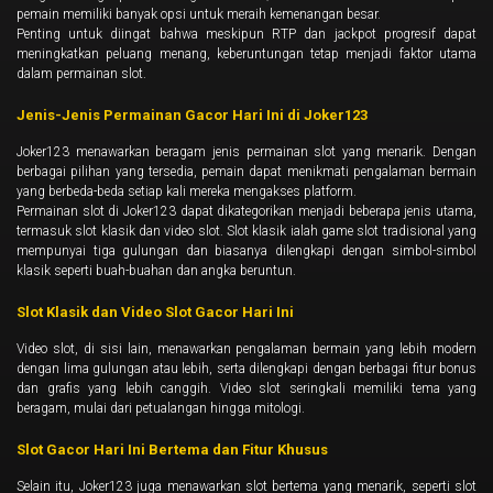
pemain memiliki banyak opsi untuk meraih kemenangan besar.
Penting untuk diingat bahwa meskipun RTP dan jackpot progresif dapat
meningkatkan peluang menang, keberuntungan tetap menjadi faktor utama
dalam permainan slot.
Jenis-Jenis Permainan Gacor Hari Ini di Joker123
Joker123 menawarkan beragam jenis permainan slot yang menarik. Dengan
berbagai pilihan yang tersedia, pemain dapat menikmati pengalaman bermain
yang berbeda-beda setiap kali mereka mengakses platform.
Permainan slot di Joker123 dapat dikategorikan menjadi beberapa jenis utama,
termasuk slot klasik dan video slot. Slot klasik ialah game slot tradisional yang
mempunyai tiga gulungan dan biasanya dilengkapi dengan simbol-simbol
klasik seperti buah-buahan dan angka beruntun.
Slot Klasik dan Video Slot Gacor Hari Ini
Video slot, di sisi lain, menawarkan pengalaman bermain yang lebih modern
dengan lima gulungan atau lebih, serta dilengkapi dengan berbagai fitur bonus
dan grafis yang lebih canggih. Video slot seringkali memiliki tema yang
beragam, mulai dari petualangan hingga mitologi.
Slot Gacor Hari Ini Bertema dan Fitur Khusus
Selain itu, Joker123 juga menawarkan slot bertema yang menarik, seperti slot