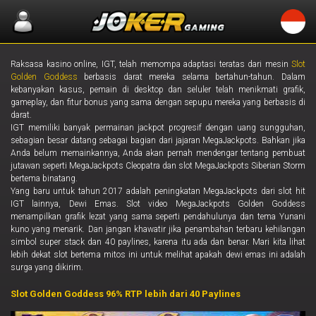
Raksasa kasino online, IGT, telah memompa adaptasi teratas dari mesin
Slot
Golden Goddess
berbasis darat mereka selama bertahun-tahun. Dalam
kebanyakan kasus, pemain di desktop dan seluler telah menikmati grafik,
gameplay, dan fitur bonus yang sama dengan sepupu mereka yang berbasis di
darat.
IGT memiliki banyak permainan jackpot progresif dengan uang sungguhan,
sebagian besar datang sebagai bagian dari jajaran MegaJackpots. Bahkan jika
Anda belum memainkannya, Anda akan pernah mendengar tentang pembuat
jutawan seperti MegaJackpots Cleopatra dan slot MegaJackpots Siberian Storm
bertema binatang.
Yang baru untuk tahun 2017 adalah peningkatan MegaJackpots dari slot hit
IGT lainnya, Dewi Emas. Slot video MegaJackpots Golden Goddess
menampilkan grafik lezat yang sama seperti pendahulunya dan tema Yunani
kuno yang menarik. Dan jangan khawatir jika penambahan terbaru kehilangan
simbol super stack dan 40 paylines, karena itu ada dan benar. Mari kita lihat
lebih dekat slot bertema mitos ini untuk melihat apakah dewi emas ini adalah
surga yang dikirim.
Slot Golden Goddess 96% RTP lebih dari 40 Paylines