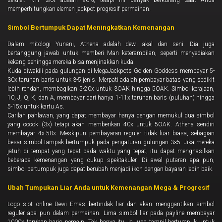
seluler. RTP slot adalah 96%, tetapi ini banyak berkurang saat Anda
memperhitungkan elemen jackpot progresif permainan.
Simbol Bertumpuk Dapat Meningkatkan Kemenangan
Dalam mitologi Yunani, Athena adalah dewi akal dan seni. Dia juga
bertanggung jawab untuk memberi Man keterampilan, seperti menyediakan
kekang sehingga mereka bisa menjinakkan kuda.
Kuda diwakili pada gulungan di MegaJackpots Golden Goddess membayar 5-
30x taruhan baris untuk 3-5 jenis. Merpati adalah pembayar batas yang sedikit
lebih rendah, membagikan 5-20x untuk 3OAK hingga 5OAK. Simbol kerajaan,
10, J, Q, K, dan A, membayar dari hanya 1-11x taruhan baris (puluhan) hingga
5-15x untuk kartu As.
Carilah pahlawan, yang dapat membayar hanya dengan memukul dua simbol
yang cocok (3x) tetapi akan memberikan 40x untuk 5OAK. Athena sendiri
membayar 4x-50x. Meskipun pembayaran reguler tidak luar biasa, sebagian
besar simbol tampak bertumpuk pada pengaturan gulungan 3×5. Jika mereka
jatuh di tempat yang tepat pada waktu yang tepat, itu dapat menghasilkan
beberapa kemenangan yang cukup spektakuler. Di awal putaran apa pun,
simbol bertumpuk juga dapat berubah menjadi ikon dengan bayaran lebih baik.
Ubah Tumpukan Liar Anda untuk Kemenangan Mega & Progresif
Logo slot online Dewi Emas bertindak liar dan akan menggantikan simbol
reguler apa pun dalam permainan. Lima simbol liar pada payline membayar