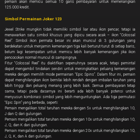
pemain akan memicu semua 10 garis pembayaran untuk memenangkan
125.000 kredit.
Simbol Permainan Joker 123
Jewel Strike mungkin tidak memiliki simbol liar atau ikon pencar, tetapi ia
menawarkan satu simbol khusus yang dipicu secara acak – ikon “Colossal
Reel”. Simbol ikon permata besar ini akan muncul di 3 gulungan yang
berdekatan untuk menjamin kemenangan tiga kali berturut-turut di setiap baris,
belum lagi kesempatan untuk memicu lebih banyak kemenangan jika ikon
pencocokan normal muncul di sampingnya.
Fitur “Colossal Reel” itu diaktifkan sepenuhnya secara acak, tetapi pemintal
dapat mengambil tindakan sendiri untuk meningkatkan peluang kemenangan
mereka dengan memilih mode permainan “Epic Spins”. Dalam fitur ini, pemain
dapat menghilangkan ikon bernilai lebih rendah dengan imbalan taruhan yang
lebih tinggi dan peluang menang yang lebih baik. Semua pembayaran tetap
sama, tetapi pada dasarnya ini berarti ada lebih banyak potensi untuk
menyusun kombinasi simbol yang lebih menguntungkan. Ada tiga permutasi
“Epic Spin” yang berbeda, seperti:
Pemain mengalikan total taruhan mereka dengan 5x untuk menghilangkan 10,
J dan Q dari gulungan.
Pemain mengalikan total taruhan mereka dengan 10x untuk menghilangkan 10,
J, Q, dan K dari gulungan.
Pemain mengalikan total taruhan mereka dengan 20x untuk menghilangkan 10,
J, Q, K, dan A dari gulungan.