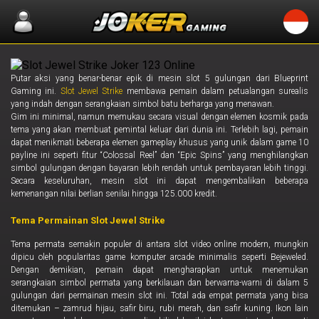
Putar aksi yang benar-benar epik di mesin slot 5 gulungan dari Blueprint
Gaming ini.
Slot Jewel Strike
membawa pemain dalam petualangan surealis
yang indah dengan serangkaian simbol batu berharga yang menawan.
Gim ini minimal, namun memukau secara visual dengan elemen kosmik pada
tema yang akan membuat pemintal keluar dari dunia ini. Terlebih lagi, pemain
dapat menikmati beberapa elemen gameplay khusus yang unik dalam game 10
payline ini seperti fitur “Colossal Reel” dan “Epic Spins” yang menghilangkan
simbol gulungan dengan bayaran lebih rendah untuk pembayaran lebih tinggi.
Secara keseluruhan, mesin slot ini dapat mengembalikan beberapa
kemenangan nilai berlian senilai hingga 125.000 kredit.
Tema Permainan Slot Jewel Strike
Tema permata semakin populer di antara slot video online modern, mungkin
dipicu oleh popularitas game komputer arcade minimalis seperti Bejeweled.
Dengan demikian, pemain dapat mengharapkan untuk menemukan
serangkaian simbol permata yang berkilauan dan berwarna-warni di dalam 5
gulungan dari permainan mesin slot ini. Total ada empat permata yang bisa
ditemukan – zamrud hijau, safir biru, rubi merah, dan safir kuning. Ikon lain