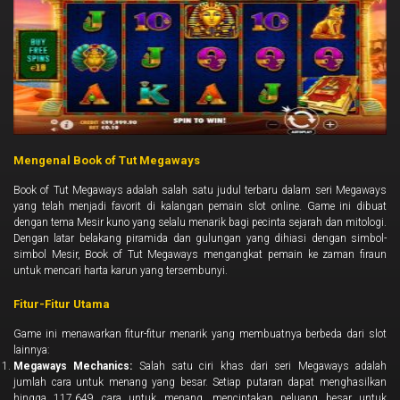
Mengenal Book of Tut Megaways
Book of Tut Megaways adalah salah satu judul terbaru dalam seri Megaways
yang telah menjadi favorit di kalangan pemain slot online. Game ini dibuat
dengan tema Mesir kuno yang selalu menarik bagi pecinta sejarah dan mitologi.
Dengan latar belakang piramida dan gulungan yang dihiasi dengan simbol-
simbol Mesir, Book of Tut Megaways mengangkat pemain ke zaman firaun
untuk mencari harta karun yang tersembunyi.
Fitur-Fitur Utama
Game ini menawarkan fitur-fitur menarik yang membuatnya berbeda dari slot
lainnya:
Megaways Mechanics:
Salah satu ciri khas dari seri Megaways adalah
jumlah cara untuk menang yang besar. Setiap putaran dapat menghasilkan
hingga 117.649 cara untuk menang, menciptakan peluang besar untuk