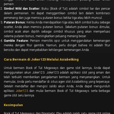
pemain.
Simbol Wild dan Scatter:
Buku (Book of Tut) adalah simbol liar dan pencar
dalam permainan. Ini dapat menggantikan simbol lain dalam kombinasi
pemenang dan juga memicu putaran bonus ketika tiga atau lebih muncul.
Putaran Bonus:
Ketika Anda mendapatkan tiga atau lebih simbol buku sebagai
scatter, Anda akan memicu putaran bonus. Sebelum putaran bonus dimulai,
simbol acak akan dipilih sebagai simbol khusus yang akan memperluas
selama putaran bonus, meningkatkan peluang menang besar.
Gamble Feature:
Pemain memiliki opsi untuk menggandakan kemenangan
mereka dengan fitur gamble. Namun, perlu diingat bahwa ini adalah fitur
berisiko dan dapat menyebabkan kehilangan kemenangan Anda.
Cara Bermain di Joker123 Melalui Asiabetking
Untuk bermain Book of Tut Megaways dan game slot lainnya, Anda dapat
menggunakan akun Joker123. Joker123 adalah aplikasi slot yang aman dan
telah terbukti memberikan pengalaman bermain yang menyenangkan. Untuk
memulai, Anda perlu mendaftar di situs agen slot Asiabetking yang terpercaya.
Setelah mendaftar dan mengisi saldo akun Anda, Anda dapat mengunduh
aplikasi
Joker123
dan mulai bermain Book of Tut Megaways serta berbagai
game slot seru lainnya.
Kesimpulan
Book of Tut Megaways dari Pragmatic Play adalah salah satu game slot online