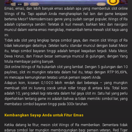
Emas, emas, dan lebih banyak emas adalah apa yang membentuk slot online
Wings of Ra. Tapi apakah Anda mengharapkan hal lain dari game kerajaan
bertema Mesir? Memodernisasi genre yang sudah sangat populer, Wings of Ra
adalah ciptaannya sendiri. Terletak di kuil mewah, bahkan teks dan navigasi
muncul dalam warna emas mengkilap, menambah tema mewah slot kaya uang
ini.
Tidak ada slot yang lengkap tanpa simbol gaya, dan mesin slot Wings of Ra
tidak kekurangan detailnya. Setelan kartu standar muncul dengan bakat Mesir
itu, tetapi simbol bayaran tinggi adalah tempat keajaiban terjadi. Mata Mesir,
Dewa Horus, dan Firaun besar semuanya muncul di gulungan, dengan Yang
Mulia membayar paling banyak.
Slot online Wings of Ra bukanlah slot yang lambat. Dengan 5 gulungan dan 10
paylines, slot ini mungkin rata-rata dalam hal itu, tetapi dengan RTP 95,69%,
ini mencapai kemungkinan teratas untuk pemain seperti Anda.
Adapun koin, kisaran 0,10-20 lebih rendah dari beberapa – yang mungkin
membuat slot ini kurang cocok untuk roller tinggi di antara kita. Total koin
adalah 10, yang sekali lagi rata-rata dalam hal gaya slot ini. Satu hal yang perlu
diperhatikan tentang game ini adalah bahwa ia tidak memiliki simbol liar, yang
membatasi simbol bayaran tinggi pada 300x taruhan.
Kembangkan Sayap Anda untuk Fitur Emas
Ketika datang ke fitur, mesin slot Wings of Ra memberikan. Sementara tidak
adanya simbol liar mungkin membingungkan bagi pemain veteran, Red Tiger