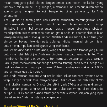
malah mengganti pokok slot ini dengan simbol koin misteri. Ketika koin yang
tampak rumit ini muncul di gulungan, ia membalik untuk menunjukkan simbol
acak – yang mengarah ke lebih banyak kombinasi pemenang, jika Anda
beruntung.
Ada juga fitur putaran gratis klasik dalam permainan, memungkinkan Anda
untuk menjarah makam kuno itu untuk mencari putaran tambahan – hingga
18 ketika lima simbol pencar putaran gratis muncul. Jika Anda kebetulan
mendapatkan koin misteri pada putaran gratis Anda, ini ditambahkan ke bilah
kemajuan yang ada di atas gulungan. Setelah Anda melihat 14, bilah terisi, dan
simbol pembayaran terendah pada gulungan diubah menjadi simbol misteri
untuk mengumpulkan pembayaran yang lebih besar.
Jika Mesir kuno adalah cinta Anda, Wings of Ra bukanlah tempat yang buruk
untuk memulai. Tetapi jika Anda menginginkan sesuatu yang lebih, Red Tiger
memberikan banyak slot serupa untuk membuat petualangan terus bergulir.
Ra’s Legend menawarkan pandangan berbeda tentang harta Mesir, dengan 40
paylines dan varian tinggi yang sama. Potensi pembayaran maksimal 1.000x
taruhan Anda juga tidak buruk.
Jika Anda mencari sesuatu yang sedikit lebih keluar dari zona nyaman Anda,
tetapi dengan banyak fitur menyenangkan, Ankh of Anubis oleh Play N ‘Go
meningkatkan semuanya. Di slot futuristik ini, ada 576 cara bermain, ditambah
fitur putaran gratis yang Anda kenal dan sukai dari Wings of Ra dan judul
serupa. 15.000x taruhan Anda terdengar seperti kekayaan kerajaan yang layak
dirayakan jika Anda memutarnya dengan benar.
Mainkan Wings of Ra Online Hari Ini!