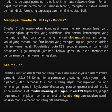
mudah ke berbagai permainan slot favorit, termasuk Sweetie Crush. Pemain
dapat menikmati permainan ini dengan tenang, mengetahui bahwa mereka
bermain di platform yang terpercaya dan memiliki reputasi baik.
Mengapa Sweetie Crush Layak Dicoba?
Sweetie Crush menawarkan kombinasi yang menarik antara tema yang
menyenangkan, gameplay yang sederhana, dan potensi kemenangan yang
menggiurkan. Bagi para pemain yang mencari
slot mudah menang
dengan
visual yang menarik dan fitur bonus yang menguntungkan, game ini adalah
pilihan yang tepat. Popularitas Joker123 sebagai penyedia game slot
berkualitas juga menjadi jaminan bahwa game ini akan memberikan
pengalaman bermain yang memuaskan.
Kesimpulan
Sweetie Crush adalah tambahan yang manis dan mengasyikkan dalam koleksi
game dari Joker123. Dengan tema permen yang ceria, gameplay yang mudah
dipahami, dan berbagai fitur bonus yang dapat meningkatkan peluang
kemenangan, game ini layak untuk dicoba bagi para penggemar slot online. Jika
Anda mencari
slot mudah menang
dari
agen Joker123
terpercaya, jangan
ragu untuk menjelajahi permainan slot di
Asiabetking
dan rasakan sendiri
ledakan manis kemenangan yang ditawarkannya.