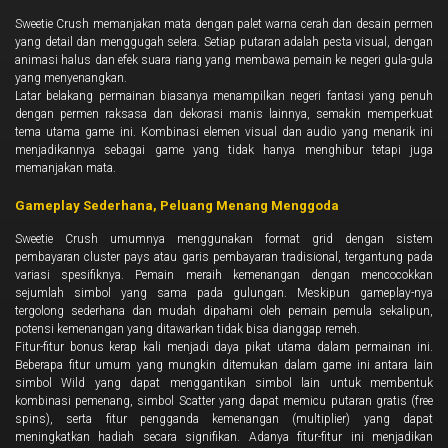
Sweetie Crush memanjakan mata dengan palet warna cerah dan desain permen
yang detail dan menggugah selera. Setiap putaran adalah pesta visual, dengan
animasi halus dan efek suara riang yang membawa pemain ke negeri gula-gula
yang menyenangkan.
Latar belakang permainan biasanya menampilkan negeri fantasi yang penuh
dengan permen raksasa dan dekorasi manis lainnya, semakin memperkuat
tema utama game ini. Kombinasi elemen visual dan audio yang menarik ini
menjadikannya sebagai game yang tidak hanya menghibur tetapi juga
memanjakan mata.
Gameplay Sederhana, Peluang Menang Menggoda
Sweetie Crush umumnya menggunakan format grid dengan sistem
pembayaran cluster pays atau garis pembayaran tradisional, tergantung pada
variasi spesifiknya. Pemain meraih kemenangan dengan mencocokkan
sejumlah simbol yang sama pada gulungan. Meskipun gameplay-nya
tergolong sederhana dan mudah dipahami oleh pemain pemula sekalipun,
potensi kemenangan yang ditawarkan tidak bisa dianggap remeh.
Fitur-fitur bonus kerap kali menjadi daya pikat utama dalam permainan ini.
Beberapa fitur umum yang mungkin ditemukan dalam game ini antara lain
simbol Wild yang dapat menggantikan simbol lain untuk membentuk
kombinasi pemenang, simbol Scatter yang dapat memicu putaran gratis (free
spins), serta fitur pengganda kemenangan (multiplier) yang dapat
meningkatkan hadiah secara signifikan. Adanya fitur-fitur ini menjadikan