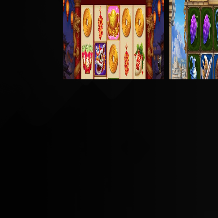
Situs Judi Slot Supreme
Agen Judi Me
Chaisen Joker123 Terpercaya
Joker123 