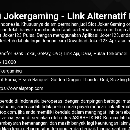
Jokergaming - Link Alternati
 Indonesia. Khususnya dalam permainan judi Slot Joker Gaming on
ming telah banyak memberikan fasilitas terbaik mulai dari Login
osit Joker123 Pulsa. Dengan menggunakan Aplikasi Joker123, an
terlebih dahulu login dengan cara Download Joker123 Apk atau 
ansfer Bank Lokal, GoPay, OVO, Link Aja, Dana, Pulsa Telkomsel
 10.000
okergaming
ot Roma, Peach Banquet, Golden Dragon, Thunder God, Sizzling h
tps://ownalaptop.com
rada di Indonesia, beroperasi dengan dampingan berbagai maca
tus ini, anda sudah tidak perlu susah payah mencari link alterna
ptop.com
, jika anda memiliki kendala dalam mengingat link terse
livechat yang di sediakan oleh situs ASIABETKING. Bermainlah h
n pembayaran kemenangan, dan masih banyak lagi keuntungan lain
kan kami sebagai situs terpopuler dan terbaik hingga saat ini. 