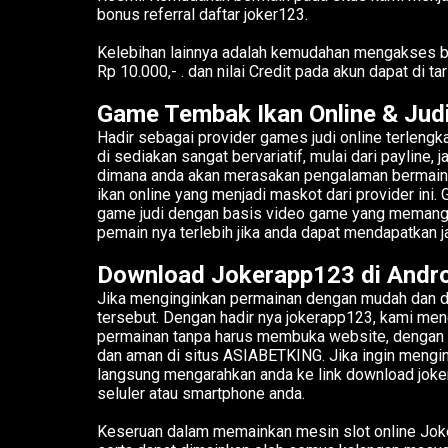
bonus referral daftar joker123.
Kelebihan lainnya adalah kemudahan mengakses b
Rp 10.000,- . dan nilai Credit pada akun dapat di t
Game Tembak Ikan Online & Judi 
Hadir sebagai provider games judi online terlengk
di sediakan sangat bervariatif, mulai dari payline,
dimana anda akan merasakan pengalaman bermain yan
ikan online yang menjadi maskot dari provider ini
game judi dengan basis video game yang memang sa
pemain nya terlebih jika anda dapat mendapatkan j
Download Jokerapp123 di Andro
Jika menginginkan permainan dengan mudah dan da
tersebut. Dengan hadir nya jokerapp123, kami m
permainan tanpa harus membuka website, dengan beg
dan aman di situs
ASIABETKING
. Jika ingin mengi
langsung mengarahkan anda ke link download joker
seluler atau smartphone anda.
Keseruan dalam memainkan mesin
slot online Jo