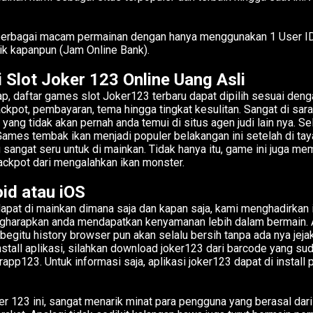
erbagai macam permainan dengan hanya menggunakan 1 User ID. 
arik kapanpun (Jam Online Bank).
Slot Joker 123 Online Uang Asli
ap, daftar games slot
Joker123
terbaru dapat dipilih sesuai deng
 jackpot, pembayaran, tema hingga tingkat kesulitan. Sangat di sa
g tidak akan pernah anda temui di situs agen judi lain nya. Sel
. Games tembak ikan menjadi populer belakangan ini setelah di ta
ngat seru untuk di mainkan. Tidak hanya itu, game ini juga me
ackpot dari mengalahkan ikan monster.
id atau iOS
pat di mainkan dimana saja dan kapan saja, kami menghadirkan
engharapkan anda mendapatkan kenyamanan lebih dalam bermain
itu history browser pun akan selalu bersih tanpa ada nya jejak 
nstall aplikasi, silahkan download joker123 dari barcode yang su
app123. Untuk informasi saja, aplikasi joker123 dapat di instal
ker 123
ini, sangat menarik minat para pengguna yang berasal dari