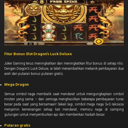
Fitur Bonus Slot Dragon’s Luck Deluxe
Joker Gaming terus meningkatkan dan meningkatkan fitur bonus di setiap rilis.
Dengan Dragon’s Luck Deluxe, ia telah menambahkan mekanik pembayaran dua
arah dan putaran bonus putaran gratis.
Mega Dragon
Semua simbol naga membalik saat mendarat untuk mengungkapkan simbol
misteri yang sama – dan semoga menghasilkan beberapa pembayaran tunai
besar pada saat yang bersamaan! Sekali lagi, simbol mega naga 3×3 raksasa
menjamin kemenangan setiap kali mendarat, memicu naga di samping
gulungan untuk menyemburkan api dan memberikan hadiah besar.
Putaran gratis