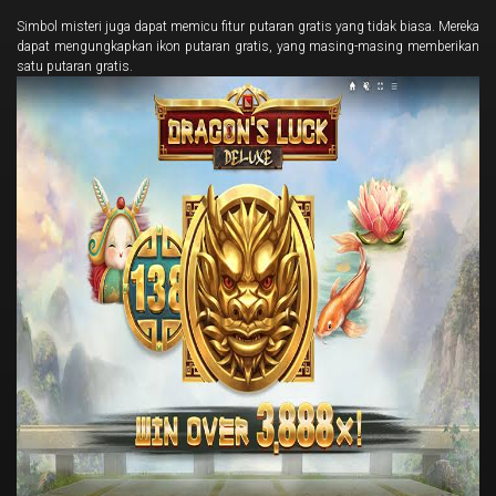
Simbol misteri juga dapat memicu fitur putaran gratis yang tidak biasa. Mereka
dapat mengungkapkan ikon putaran gratis, yang masing-masing memberikan
satu putaran gratis.