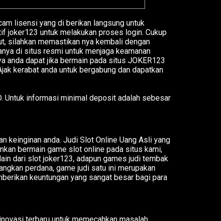
m lisensi yang di berikan langsung untuk
tif joker123 untuk melakukan proses login. Cukup
but, silahkan memastikan nya kembali dengan
anya di situs resmi untuk menjaga keamanan
nya anda dapat jika bermain pada situs JOKER123
Ajak kerabat anda untuk bergabung dan dapatkan
Untuk informasi minimal deposit adalah sebesar
an keinginan anda. Judi Slot Online Uang Asli yang
rankan bermain game slot online pada situs kami,
ain dari slot joker123, adapun games judi tembak
yangkan perdana, game judi satu ini merupakan
mberikan keuntungan yang sangat besar bagi para
 inovasi terbaru untuk memecahkan masalah