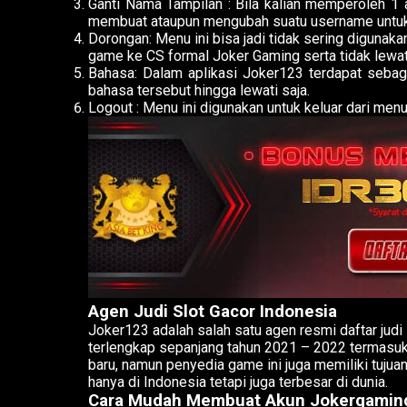
Ganti Nama Tampilan : Bila kalian memperoleh 1 
membuat ataupun mengubah suatu username untuk 
Dorongan: Menu ini bisa jadi tidak sering digunak
game ke CS formal Joker Gaming serta tidak lewat
Bahasa: Dalam aplikasi Joker123 terdapat sebagia
bahasa tersebut hingga lewati saja.
Logout : Menu ini digunakan untuk keluar dari me
Agen Judi Slot Gacor Indonesia
Joker123 adalah salah satu agen resmi daftar judi 
terlengkap sepanjang tahun 2021 – 2022 termasuk 
baru, namun penyedia game ini juga memiliki tujua
hanya di Indonesia tetapi juga terbesar di dunia.
Cara Mudah Membuat Akun Jokergamin