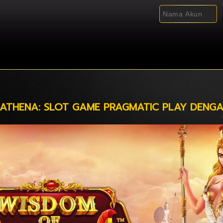
ATHENA: SLOT GAME PRAGMATIC PLAY DENGAN