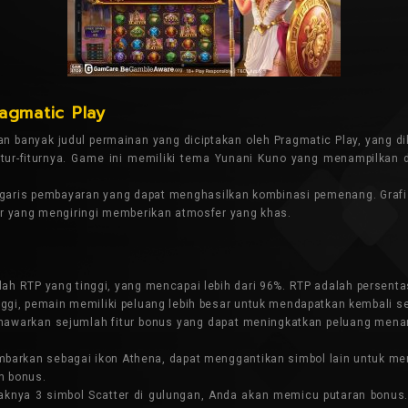
agmatic Play
an banyak judul permainan yang diciptakan oleh Pragmatic Play, yang d
tur-fiturnya. Game ini memiliki tema Yunani Kuno yang menampilkan d
 10 garis pembayaran yang dapat menghasilkan kombinasi pemenang. G
ar yang mengiringi memberikan atmosfer yang khas.
lah RTP yang tinggi, yang mencapai lebih dari 96%. RTP adalah persent
ggi, pemain memiliki peluang lebih besar untuk mendapatkan kembali s
nawarkan sejumlah fitur bonus yang dapat meningkatkan peluang mena
ambarkan sebagai ikon Athena, dapat menggantikan simbol lain untuk m
n bonus.
daknya 3 simbol Scatter di gulungan, Anda akan memicu putaran bonu