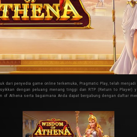
uk dari penyedia game online terkemuka, Pragmatic Play, telah menjadi 
yikkan dengan peluang menang tinggi dan RTP (Return to Player) ya
dom of Athena serta bagaimana Anda dapat bergabung dengan daftar me