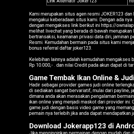
Link Alternatif Joker123
ht
Kami merupakan situs agen resmi JOKER123 dan be
mengakui keberadaan situs kami. Dengan ada nya si
dengan mengakses link berikut ini
https://ownala
melihat livechat yang berada di bawah merupakan 
bertransaksi, keamanan privasi data diri, jamina
Resmi. Kemudahan bermain pada situs kami menjadi
bonus referral daftar joker123.
Kelebihan lainnya adalah kemudahan mengakses b
Rp 10.000,- . dan nilai Credit pada akun dapat di t
Game Tembak Ikan Online & Judi 
Hadir sebagai provider games judi online terlengk
di sediakan sangat bervariatif, mulai dari payline,
dimana anda akan merasakan pengalaman bermain yan
ikan online yang menjadi maskot dari provider ini
game judi dengan basis video game yang memang sa
pemain nya terlebih jika anda dapat mendapatkan j
Download Jokerapp123 di Andro
Jika menginginkan permainan dengan mudah dan da