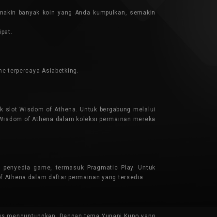
emakin banyak koin yang Anda kumpulkan, semakin
pat.
ne terpercaya Asiabetking.
k slot Wisdom of Athena. Untuk bergabung melalui
i Wisdom of Athena dalam koleksi permainan mereka
i penyedia game, termasuk Pragmatic Play. Untuk
f Athena dalam daftar permainan yang tersedia.
bonus menguntungkan. Dengan tema Yunani Kuno yang