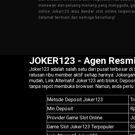
menawan dan peluang menang yang menggoda, game 
online Joker123 atau bandar slot online terper
Selamat bermain dan semoga beruntung!
JOKER123 - Agen Resmi 
Joker123
adalah salah satu dari pusat terbesar di
ratusan ribu member aktif setiap harinya. Jokerga
mudah, Link Alternatif Joker123 anti blokir, Dep
tanpa repot membuka browser. Namun, anda perlu 
Metode Deposit Joker123
Tr
Min Deposit
Rp
Provider Game Slot Online
J
Game Slot Joker123 Terpopuler
Sl