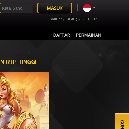
MASUK
Saturday, 08 Aug 2026 15:00:21
DAFTAR
PERMAINAN
 RTP TINGGI