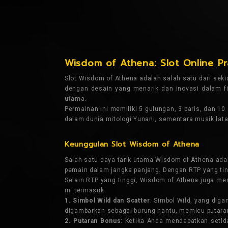
Wisdom of Athena: Slot Online Pr
Slot Wisdom of Athena adalah salah satu dari seki
dengan desain yang menarik dan inovasi dalam fi
utama.
Permainan ini memiliki 5 gulungan, 3 baris, dan
dalam dunia mitologi Yunani, sementara musik lat
Keunggulan Slot Wisdom of Athena
Salah satu daya tarik utama Wisdom of Athena ada
pemain dalam jangka panjang. Dengan RTP yang tin
Selain RTP yang tinggi, Wisdom of Athena juga me
ini termasuk:
1. Simbol Wild dan Scatter
: Simbol Wild, yang dig
digambarkan sebagai burung hantu, memicu putara
2. Putaran Bonus
: Ketika Anda mendapatkan seti