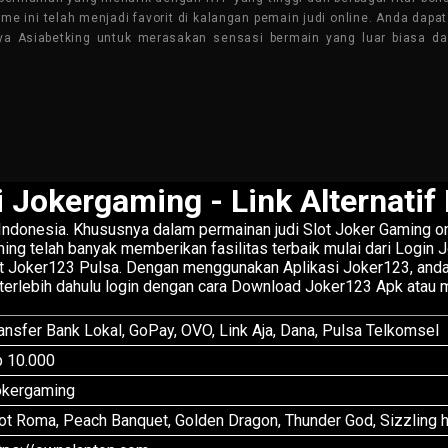
ini telah menjadi favorit di kalangan pemain judi online. Anda dapa
caya Asiabetking untuk merasakan sensasi bermain yang luar biasa
Jokergaming - Link Alternati
 Indonesia. Khususnya dalam permainan judi Slot Joker Gaming on
ming telah banyak memberikan fasilitas terbaik mulai dari Login
osit Joker123 Pulsa. Dengan menggunakan Aplikasi Joker123, an
terlebih dahulu login dengan cara Download Joker123 Apk atau 
ansfer Bank Lokal, GoPay, OVO, Link Aja, Dana, Pulsa Telkomsel
 10.000
okergaming
ot Roma, Peach Banquet, Golden Dragon, Thunder God, Sizzling h