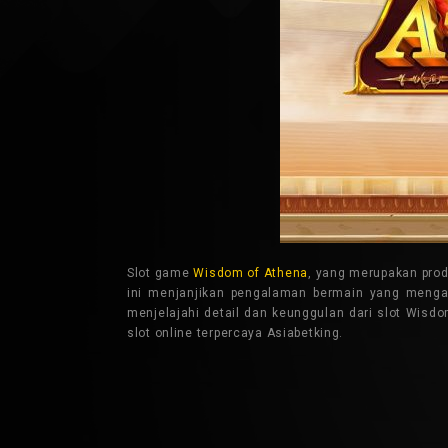
Slot game
Wisdom of Athena
, yang merupakan prod
ini menjanjikan pengalaman bermain yang mengas
menjelajahi detail dan keunggulan dari slot Wis
slot online terpercaya Asiabetking.