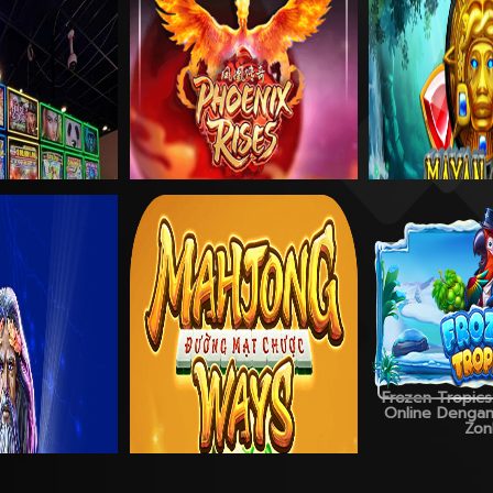
ine Terpercaya
123: Pengalaman
Phoenix Rises: Slot Gaming
di Bandar
Berkualitas dengan RTP Super
Game Slot Onli
etking
Tinggi
dari Provide
ods: Keajaiban
Mahjong Ways: Slot Online
Frozen Tropics
aytech Bersama
Gaming RTP Gacor dari PG
Online Denga
et King
Soft
Zon