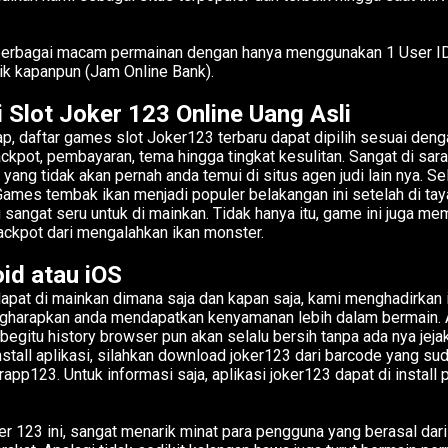
erbagai macam permainan dengan hanya menggunakan 1 User ID. 
arik kapanpun (Jam Online Bank).
Slot Joker 123 Online Uang Asli
ap, daftar games slot
Joker123
terbaru dapat dipilih sesuai deng
 jackpot, pembayaran, tema hingga tingkat kesulitan. Sangat di sa
g tidak akan pernah anda temui di situs agen judi lain nya. Sel
. Games tembak ikan menjadi populer belakangan ini setelah di ta
ngat seru untuk di mainkan. Tidak hanya itu, game ini juga me
ackpot dari mengalahkan ikan monster.
id atau iOS
pat di mainkan dimana saja dan kapan saja, kami menghadirkan
engharapkan anda mendapatkan kenyamanan lebih dalam bermain
itu history browser pun akan selalu bersih tanpa ada nya jejak 
nstall aplikasi, silahkan download joker123 dari barcode yang su
app123. Untuk informasi saja, aplikasi joker123 dapat di instal
ker 123
ini, sangat menarik minat para pengguna yang berasal dari