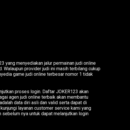
123 yang menyediakan jalur permainan judi online
Walaupun provider judi ini masih terbilang cukup
nyedia game judi online terbesar nomor 1 tidak
jutkan proses login. Daftar JOKER123 akan
ai agen judi online terbaik akan membantu
lah data diri asli dan valid serta dapat di
 kunjungi layanan customer service kami yang
n sebelum nya untuk dapat melanjutkan login