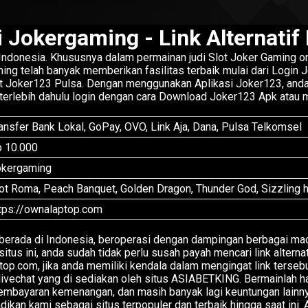
Jokergaming - Link Alternati
 Indonesia. Khususnya dalam permainan judi Slot Joker Gaming on
ming telah banyak memberikan fasilitas terbaik mulai dari Login
osit Joker123 Pulsa. Dengan menggunakan Aplikasi Joker123, an
terlebih dahulu login dengan cara Download Joker123 Apk atau 
ansfer Bank Lokal, GoPay, OVO, Link Aja, Dana, Pulsa Telkomsel
 10.000
okergaming
ot Roma, Peach Banquet, Golden Dragon, Thunder God, Sizzling h
tps://ownalaptop.com
rada di Indonesia, beroperasi dengan dampingan berbagai maca
tus ini, anda sudah tidak perlu susah payah mencari link alterna
ptop.com
, jika anda memiliki kendala dalam mengingat link terse
livechat yang di sediakan oleh situs ASIABETKING. Bermainlah h
n pembayaran kemenangan, dan masih banyak lagi keuntungan lain
kan kami sebagai situs terpopuler dan terbaik hingga saat ini. 