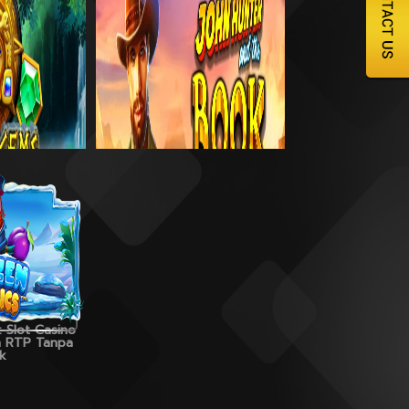
Slot Online Terbaru: Book of
ne Mayan Gems
Tut Megaways oleh Pragmatic
r Joker123
Play
: Slot Casino
n RTP Tanpa
k