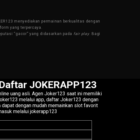
ER123 menyediakan permainan berkualitas dengan
form yang terpercaya.
eputasi “gacor” yang didasarkan pada
fair play
. Bagi
f Daftar JOKERAPP123
line uang asli. Agen Joker123 saat ini memiliki
 Joker123 melalui app, daftar Joker123 dengan
da dapat dengan mudah memainkan slot favorit
masuk melalui jokerapp123