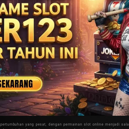
ertumbuhan yang pesat, dengan permainan slot online menjadi salah 