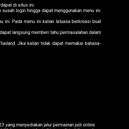
pat di situs ini.
n susah login hingga dapat menggunakan menu ini.
ini. Pada menu ini kalian leluasa berkreasi buat
ian dapat langsung memberi tahu permasalahan dalam
Thailand. Jika kalian tidak dapat memakai bahasa-
123 yang menyediakan jalur permainan judi online