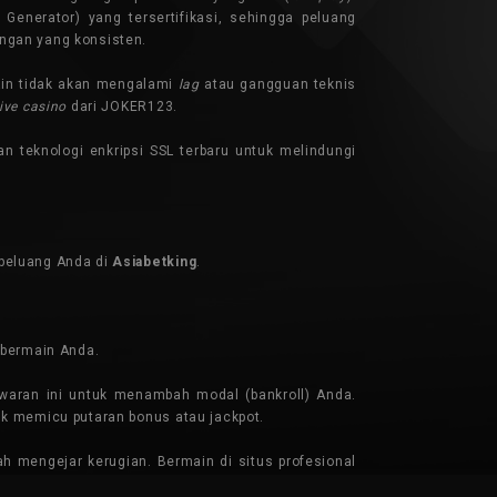
erator) yang tersertifikasi, sehingga peluang
ngan yang konsisten.
ain tidak akan mengalami
lag
atau gangguan teknis
live casino
dari JOKER123.
 teknologi enkripsi SSL terbaru untuk melindungi
 peluang Anda di
Asiabetking
.
a bermain Anda.
waran ini untuk menambah modal (bankroll) Anda.
uk memicu putaran bonus atau jackpot.
ah mengejar kerugian. Bermain di situs profesional