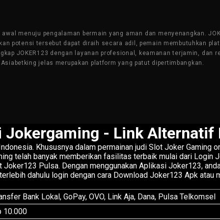
h awal menuju pengalaman bermain yang aman dan menyenangkan. JOK
n potensi tersebut dapat diraih secara adil, pemain membutuhkan plat
ngkap JOKER123 dengan layanan profesional, keamanan terjamin, dan r
 Asiabetking jelas merupakan platform yang patut dipertimbangkan.
Jokergaming - Link Alternati
 Indonesia. Khususnya dalam permainan judi Slot Joker Gaming on
ming telah banyak memberikan fasilitas terbaik mulai dari Login
osit Joker123 Pulsa. Dengan menggunakan Aplikasi Joker123, an
terlebih dahulu login dengan cara Download Joker123 Apk atau 
ansfer Bank Lokal, GoPay, OVO, Link Aja, Dana, Pulsa Telkomsel
 10.000