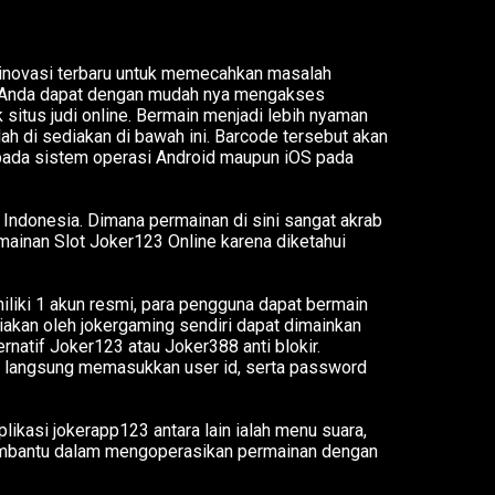
 inovasi terbaru untuk memecahkan masalah
. Anda dapat dengan mudah nya mengakses
situs judi online. Bermain menjadi lebih nyaman
dah di sediakan di bawah ini. Barcode tersebut akan
l pada sistem operasi Android maupun iOS pada
 Indonesia. Dimana permainan di sini sangat akrab
mainan Slot Joker123 Online karena diketahui
iki 1 akun resmi, para pengguna dapat bermain
akan oleh jokergaming sendiri dapat dimainkan
natif Joker123 atau Joker388 anti blokir.
at langsung memasukkan user id, serta password
ikasi jokerapp123 antara lain ialah menu suara,
 membantu dalam mengoperasikan permainan dengan