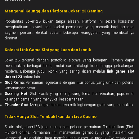
Mengenal Keunggulan Platform Joker123 Gaming
Popularitas Joker123 bukan tanpa alasan. Platform ini secara konsisten
menghadirkan inovasi dan koleksi permainan yang menarik bagi berbagai
segmen pemain. Berikut adalah beberapa keunggulan yang membuatnya
diminati.
Koleksi Link Game Slot yang Luas dan Ikonik
Joker123 terkenal dengan portofolio slotnya yang beragam. Pemain dapat
menemukan berbagai tema, mulai dari mitologi kuno hingga petualangan
modern. Beberapa judul ikonik yang sering dicari melalui
link game slot
Joker123
antara lain:
Slot Roma:
Permainan legendaris dengan fitur bonus yang unik dan potensi
kemenangan besar.
Sizzling Hot:
Slot klasik yang mengusung tema buah-buahan, populer di
kalangan pemain yang menyukai kesederhanaan.
Thunder God:
Mengangkat tema dewa mitologi dengan grafis yang memukau.
Tidak Hanya Slot: Tembak Ikan dan Live Casino
Selain slot, Joker123 juga merupakan pelopor permainan Tembak Ikan (Fish
Hunter) online. Permainan ini menawarkan gameplay yang interaktif dan
kompetitif. Asiabetking juga memfasilitasi akses ke produk
live casino
dari