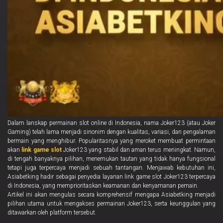
Dalam lanskap permainan slot online di Indonesia, nama Joker123 (atau Joker
Gaming) telah lama menjadi sinonim dengan kualitas, variasi, dan pengalaman
bermain yang menghibur. Popularitasnya yang meroket membuat permintaan
akan
link game slot
Joker123 yang stabil dan aman terus meningkat. Namun,
di tengah banyaknya pilihan, menemukan tautan yang tidak hanya fungsional
tetapi juga terpercaya menjadi sebuah tantangan. Menjawab kebutuhan ini,
Asiabetking hadir sebagai penyedia layanan link game slot Joker123 terpercaya
di Indonesia, yang memprioritaskan keamanan dan kenyamanan pemain.
Artikel ini akan mengulas secara komprehensif mengapa Asiabetking menjadi
pilihan utama untuk mengakses permainan Joker123, serta keunggulan yang
ditawarkan oleh platform tersebut.