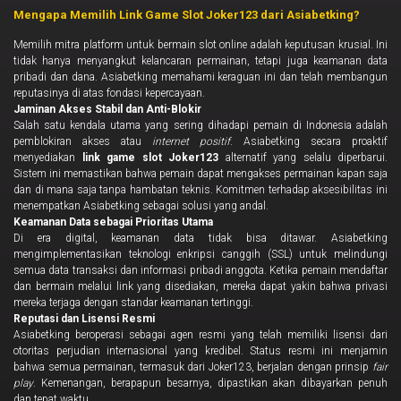
Mengapa Memilih Link Game Slot Joker123 dari Asiabetking?
Memilih mitra platform untuk bermain slot online adalah keputusan krusial. Ini
tidak hanya menyangkut kelancaran permainan, tetapi juga keamanan data
pribadi dan dana. Asiabetking memahami keraguan ini dan telah membangun
reputasinya di atas fondasi kepercayaan.
Jaminan Akses Stabil dan Anti-Blokir
Salah satu kendala utama yang sering dihadapi pemain di Indonesia adalah
pemblokiran akses atau
internet positif
. Asiabetking secara proaktif
menyediakan
link game slot Joker123
alternatif yang selalu diperbarui.
Sistem ini memastikan bahwa pemain dapat mengakses permainan kapan saja
dan di mana saja tanpa hambatan teknis. Komitmen terhadap aksesibilitas ini
menempatkan Asiabetking sebagai solusi yang andal.
Keamanan Data sebagai Prioritas Utama
Di era digital, keamanan data tidak bisa ditawar. Asiabetking
mengimplementasikan teknologi enkripsi canggih (SSL) untuk melindungi
semua data transaksi dan informasi pribadi anggota. Ketika pemain mendaftar
dan bermain melalui link yang disediakan, mereka dapat yakin bahwa privasi
mereka terjaga dengan standar keamanan tertinggi.
Reputasi dan Lisensi Resmi
Asiabetking beroperasi sebagai agen resmi yang telah memiliki lisensi dari
otoritas perjudian internasional yang kredibel. Status resmi ini menjamin
bahwa semua permainan, termasuk dari Joker123, berjalan dengan prinsip
fair
play
. Kemenangan, berapapun besarnya, dipastikan akan dibayarkan penuh
dan tepat waktu.