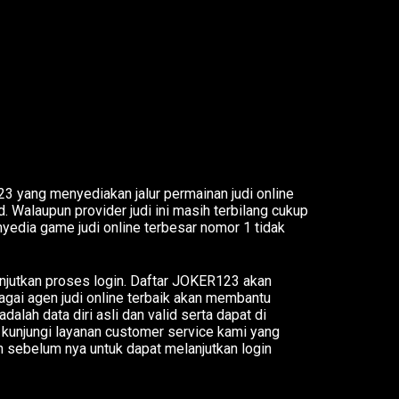
123 yang menyediakan jalur permainan judi online
Walaupun provider judi ini masih terbilang cukup
nyedia game judi online terbesar nomor 1 tidak
jutkan proses login. Daftar JOKER123 akan
ai agen judi online terbaik akan membantu
lah data diri asli dan valid serta dapat di
 kunjungi layanan customer service kami yang
n sebelum nya untuk dapat melanjutkan login