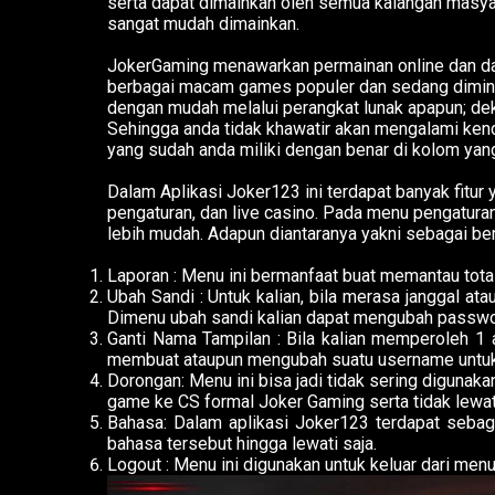
serta dapat dimainkan oleh semua kalangan masyara
sangat mudah dimainkan.
JokerGaming menawarkan permainan online dan dap
berbagai macam games populer dan sedang diminat
dengan mudah melalui perangkat lunak apapun; deks
Sehingga anda tidak khawatir akan mengalami kend
yang sudah anda miliki dengan benar di kolom yan
Dalam Aplikasi Joker123 ini terdapat banyak fitur
pengaturan, dan live casino. Pada menu pengatur
lebih mudah. Adapun diantaranya yakni sebagai ber
Laporan : Menu ini bermanfaat buat memantau total
Ubah Sandi : Untuk kalian, bila merasa janggal 
Dimenu ubah sandi kalian dapat mengubah passwor
Ganti Nama Tampilan : Bila kalian memperoleh 1 
membuat ataupun mengubah suatu username untuk 
Dorongan: Menu ini bisa jadi tidak sering digunak
game ke CS formal Joker Gaming serta tidak lewat
Bahasa: Dalam aplikasi Joker123 terdapat sebagia
bahasa tersebut hingga lewati saja.
Logout : Menu ini digunakan untuk keluar dari me