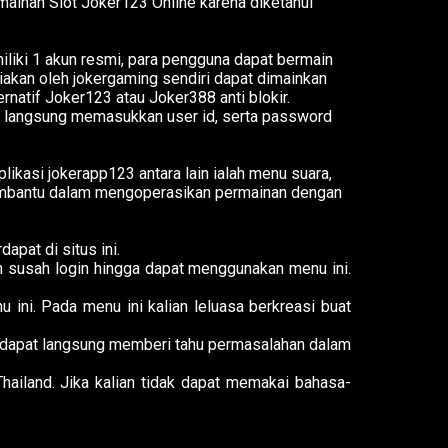
mainan Slot Joker123 Online karena diketahui
iki 1 akun resmi, para pengguna dapat bermain
akan oleh jokergaming sendiri dapat dimainkan
natif Joker123 atau Joker388 anti blokir.
at langsung memasukkan user id, serta password
ikasi jokerapp123 antara lain ialah menu suara,
 membantu dalam mengoperasikan permainan dengan
pat di situs ini.
n susah login hingga dapat menggunakan menu ini.
ini. Pada menu ini kalian leluasa berkreasi buat
ian dapat langsung memberi tahu permasalahan dalam
Thailand. Jika kalian tidak dapat memakai bahasa-