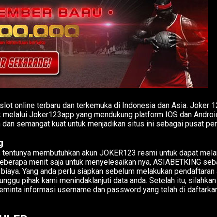
slot online terbaru dan terkemuka di Indonesia dan Asia. Joker 
melalui Joker123app yang mendukung platform IOS dan Android. 
n dan semangat kuat untuk menjadikan situs ini sebagai pusat pe
g
, tentunya membutuhkan akun JOKER123 resmi untuk dapat melan
berapa menit saja untuk menyelesaikan nya, ASIABETKING sebag
iaya. Yang anda perlu siapkan sebelum melakukan pendaftaran ada
ggu pihak kami menindaklanjuti data anda. Setelah itu, silahkan
meminta informasi username dan password yang telah di daftarka