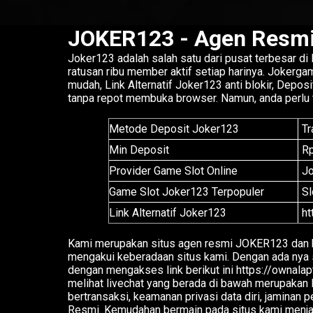
JOKER123 - Agen Resmi 
Joker123
adalah salah satu dari pusat terbesar di
ratusan ribu member aktif setiap harinya. Jokerga
mudah, Link Alternatif Joker123 anti blokir, Dep
tanpa repot membuka browser. Namun, anda perlu 
Metode Deposit Joker123
Tr
Min Deposit
Rp
Provider Game Slot Online
J
Game Slot Joker123 Terpopuler
Sl
Link Alternatif Joker123
ht
Kami merupakan situs agen resmi JOKER123 dan be
mengakui keberadaan situs kami. Dengan ada nya si
dengan mengakses link berikut ini
https://ownala
melihat livechat yang berada di bawah merupakan 
bertransaksi, keamanan privasi data diri, jamina
Resmi. Kemudahan bermain pada situs kami menjadi