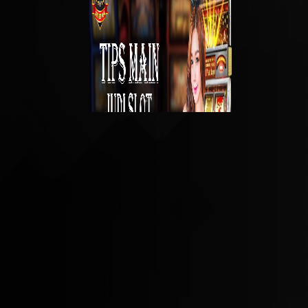
Tips Main Judi Slot Online
Aman di Asiabetking