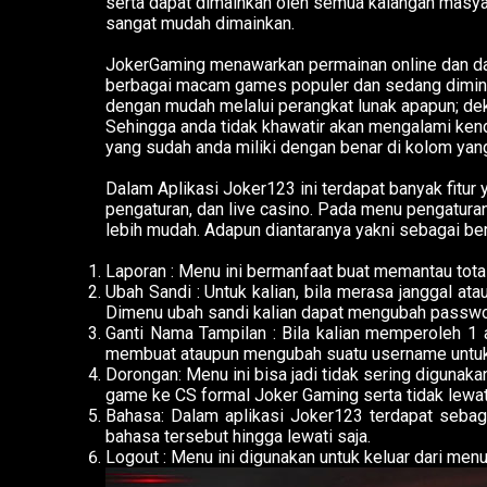
serta dapat dimainkan oleh semua kalangan masyara
sangat mudah dimainkan.
JokerGaming menawarkan permainan online dan dap
berbagai macam games populer dan sedang diminat
dengan mudah melalui perangkat lunak apapun; deks
Sehingga anda tidak khawatir akan mengalami kend
yang sudah anda miliki dengan benar di kolom yan
Dalam Aplikasi Joker123 ini terdapat banyak fitur
pengaturan, dan live casino. Pada menu pengatur
lebih mudah. Adapun diantaranya yakni sebagai ber
Laporan : Menu ini bermanfaat buat memantau total
Ubah Sandi : Untuk kalian, bila merasa janggal 
Dimenu ubah sandi kalian dapat mengubah passwor
Ganti Nama Tampilan : Bila kalian memperoleh 1 
membuat ataupun mengubah suatu username untuk 
Dorongan: Menu ini bisa jadi tidak sering digunak
game ke CS formal Joker Gaming serta tidak lewat
Bahasa: Dalam aplikasi Joker123 terdapat sebagia
bahasa tersebut hingga lewati saja.
Logout : Menu ini digunakan untuk keluar dari me