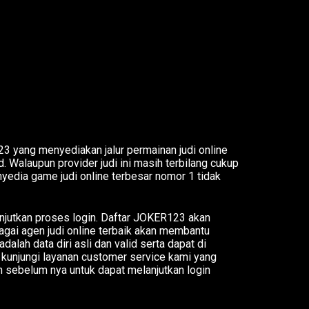
123 yang menyediakan jalur permainan judi online
Walaupun provider judi ini masih terbilang cukup
nyedia game judi online terbesar nomor 1 tidak
jutkan proses login. Daftar JOKER123 akan
ai agen judi online terbaik akan membantu
lah data diri asli dan valid serta dapat di
 kunjungi layanan customer service kami yang
n sebelum nya untuk dapat melanjutkan login