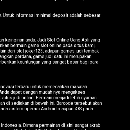
Untuk informasi minimal deposit adalah sebesar
an keinginan anda. Judi Slot Online Uang Asli yang
rankan bermain game slot online pada situs kami,
ain dari slot joker123, adapun games judi tembak
yangkan perdana, game judi satu ini merupakan
mberikan keuntungan yang sangat besar bagi para
 inovasi terbaru untuk memecahkan masalah
. Anda dapat dengan mudah nya mengakses
situs judi online. Bermain menjadi lebih nyaman
dah di sediakan di bawah ini. Barcode tersebut akan
l pada sistem operasi Android maupun iOS pada
 Indonesia. Dimana permainan di sini sangat akrab