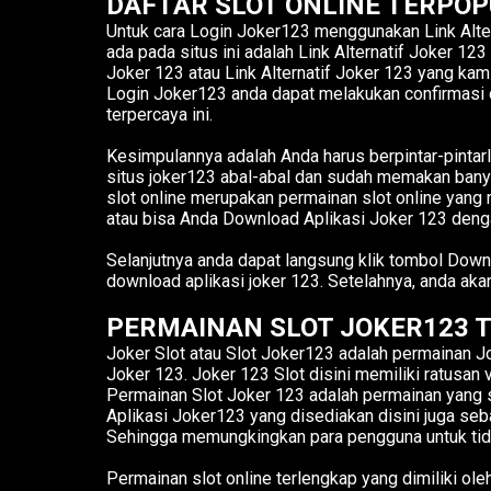
DAFTAR SLOT ONLINE TERPO
Untuk cara Login Joker123 menggunakan Link Alte
ada pada situs ini adalah Link Alternatif Joker 1
Joker 123 atau Link Alternatif Joker 123 yang kami 
Login Joker123 anda dapat melakukan confirmasi 
terpercaya ini.
Kesimpulannya adalah Anda harus berpintar-pintarl
situs joker123 abal-abal dan sudah memakan bany
slot online merupakan permainan slot online yang
atau bisa Anda Download Aplikasi Joker 123 deng
Selanjutnya anda dapat langsung klik tombol Do
download aplikasi joker 123. Setelahnya, anda aka
PERMAINAN SLOT JOKER123 
Joker Slot atau Slot Joker123 adalah permainan
J
Joker 123. Joker 123 Slot disini memiliki ratusa
Permainan Slot Joker 123 adalah permainan yang s
Aplikasi Joker123 yang disediakan disini juga seb
Sehingga memungkingkan para pengguna untuk tida
Permainan slot online terlengkap yang dimiliki ol