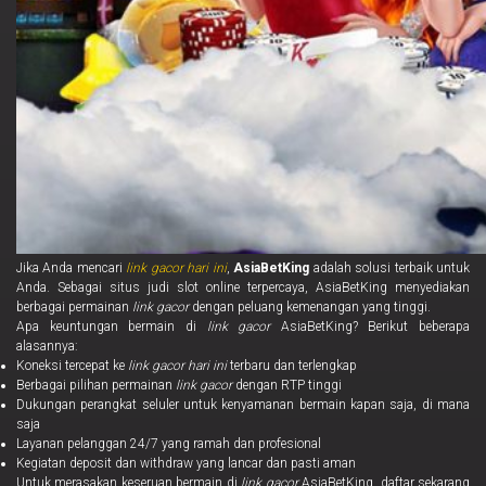
Jika Anda mencari
link gacor hari ini
,
AsiaBetKing
adalah solusi terbaik untuk
Anda. Sebagai situs judi slot online terpercaya, AsiaBetKing menyediakan
berbagai permainan
link gacor
dengan peluang kemenangan yang tinggi.
Apa keuntungan bermain di
link gacor
AsiaBetKing? Berikut beberapa
alasannya:
Koneksi tercepat ke
link gacor hari ini
terbaru dan terlengkap
Berbagai pilihan permainan
link gacor
dengan RTP tinggi
Dukungan perangkat seluler untuk kenyamanan bermain kapan saja, di mana
saja
Layanan pelanggan 24/7 yang ramah dan profesional
Kegiatan deposit dan withdraw yang lancar dan pasti aman
Untuk merasakan keseruan bermain di
link gacor
AsiaBetKing, daftar sekarang