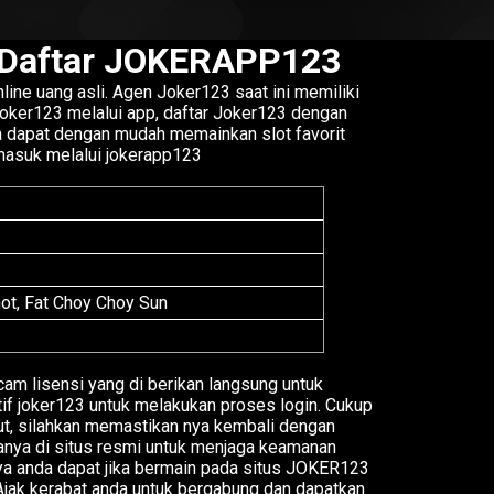
f Daftar JOKERAPP123
line uang asli. Agen Joker123 saat ini memiliki
 Joker123 melalui app, daftar Joker123 dengan
da dapat dengan mudah memainkan slot favorit
masuk melalui jokerapp123
ot, Fat Choy Choy Sun
m lisensi yang di berikan langsung untuk
tif joker123 untuk melakukan proses login. Cukup
but, silahkan memastikan nya kembali dengan
anya di situs resmi untuk menjaga keamanan
nya anda dapat jika bermain pada situs JOKER123
Ajak kerabat anda untuk bergabung dan dapatkan