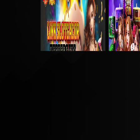
Link Slotgacor Terpercaya di
Link Gacor Hari
Provider Terkemuka Joker123!
Asiab