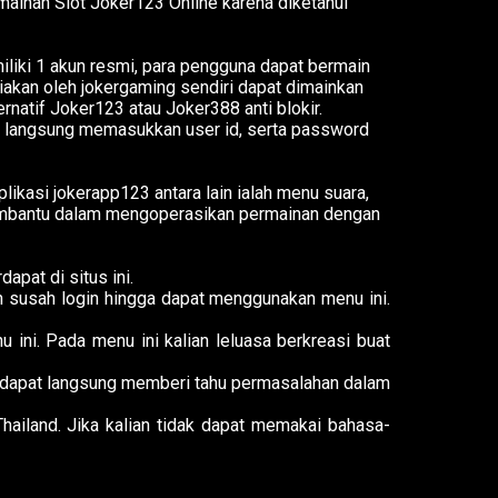
mainan Slot Joker123 Online karena diketahui
iki 1 akun resmi, para pengguna dapat bermain
akan oleh jokergaming sendiri dapat dimainkan
natif Joker123 atau Joker388 anti blokir.
at langsung memasukkan user id, serta password
ikasi jokerapp123 antara lain ialah menu suara,
 membantu dalam mengoperasikan permainan dengan
pat di situs ini.
n susah login hingga dapat menggunakan menu ini.
ini. Pada menu ini kalian leluasa berkreasi buat
ian dapat langsung memberi tahu permasalahan dalam
Thailand. Jika kalian tidak dapat memakai bahasa-