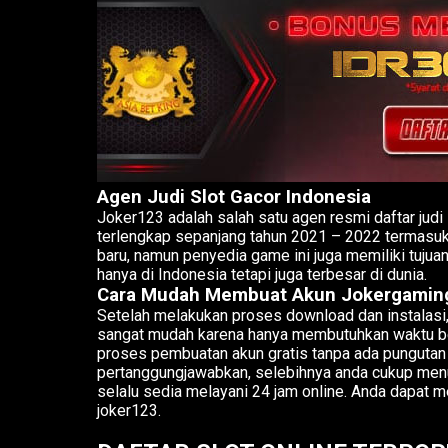
Agen Judi Slot Gacor Indonesia
Joker123 adalah salah satu agen resmi daftar judi 
terlengkap sepanjang tahun 2021 – 2022 termasuk 
baru, namun penyedia game ini juga memiliki tujua
hanya di Indonesia tetapi juga terbesar di dunia.
Cara Mudah Membuat Akun Jokergamin
Setelah melakukan proses download dan instalasi
sangat mudah karena hanya membutuhkan waktu be
proses pembuatan akun gratis tanpa ada pungutan b
pertanggungjawabkan, selebihnya anda cukup menun
selalu sedia melayani 24 jam online. Anda dapat 
joker123.