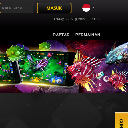
MASUK
Friday, 07 Aug 2026 12:41:46
DAFTAR
PERMAINAN